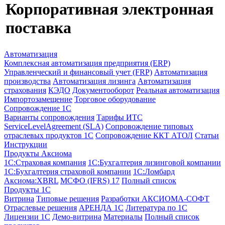
Корпоративная электронная
поставка
Автоматизация
Комплексная автоматизация предприятия (ERP)
Управленческий и финансовый учет (FRP)
Автоматизация
производства
Автоматизация лизинга
Автоматизация
страхования
КЭДО
Документооборот
Реальная автоматизация
Импортозамещение
Торговое оборудование
Сопровождение 1С
Варианты сопровождения
Тарифы ИТС
ServiceLevelAgreement (SLA)
Сопровождение типовых
отраслевых продуктов 1С
Сопровождение ККТ АТОЛ
Статьи
Инструкции
Продукты Аксиома
1С:Страховая компания
1С:Бухгалтерия лизинговой компании
1С:Бухгалтерия страховой компании
1С:Ломбард
Аксиома:XBRL
МСФО (IFRS) 17
Полный список
Продукты 1С
Витрина
Типовые решения
Разработки
АКСИОМА-СОФТ
Отраслевые решения
АРЕНДА 1С
Литература по 1С
Лицензии 1C
Демо-витрина
Материалы
Полный список