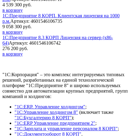
4 539 300 руб.
в корзину
1С:Предприятие 8 КОРП. Клиентская лицензия на 1000
р.м.
Артикул: 4601546106735
9 058 300 руб.
в корзину
1С:Предприятие 8.3 КОРП Лицензия на сервер (x86-
64)
Артикул: 4601546106742
276 200 руб.
в корзину
"1С:Корпорация" – это комплекс интегрируемых типовых
решений, разработанных на единой технологической
платформе "1С:Предприятие 8" и широко используемых
совместно для автоматизации крупных предприятий, групп
компаний и холдингов:
"1С:ERP. Управление холдингом"
;
"1С:Управление холдингом 8"
(включает также
"1С:Бухгалтерию 8 КОРП"
);
"1С:ERP Управление предприятием 2"
;
"1С:Зарплата и управление персоналом 8 КОРП"
;
"1С:Документооборот 8 КОРП"
.