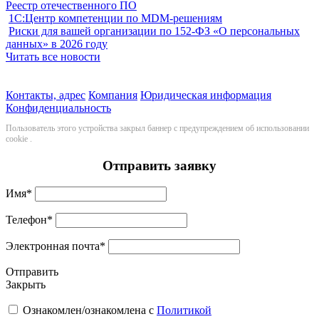
Реестр отечественного ПО
1С:Центр компетенции по MDM-решениям
Риски для вашей организации по 152-ФЗ «О персональных
данных» в 2026 году
Читать все новости
Контакты, адрес
Компания
Юридическая информация
Конфиденциальность
Пользователь этого устройства закрыл баннер с предупреждением об использовании
cookie
.
Отправить заявку
Имя
*
Телефон
*
Электронная почта
*
Отправить
Закрыть
Ознакомлен/ознакомлена с
Политикой