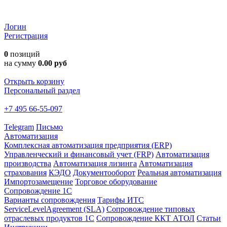
Логин
Регистрация
0
позиций
на сумму
0.00 руб
Открыть корзину
Персональный раздел
+7 495 66-55-097
Telegram
Письмо
Автоматизация
Комплексная автоматизация предприятия (ERP)
Управленческий и финансовый учет (FRP)
Автоматизация
производства
Автоматизация лизинга
Автоматизация
страхования
КЭДО
Документооборот
Реальная автоматизация
Импортозамещение
Торговое оборудование
Сопровождение 1С
Варианты сопровождения
Тарифы ИТС
ServiceLevelAgreement (SLA)
Сопровождение типовых
отраслевых продуктов 1С
Сопровождение ККТ АТОЛ
Статьи