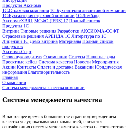
Инструкции
Продукты Аксиома
1С:Страховая компания
1С:Бухгалтерия лизинговой компании
1С:Бухгалтерия страховой компании
1С:Ломбард
Аксиома:XBRL
МСФО (IFRS) 17
Полный список
Продукты 1С
Витрина
Типовые решения
Разработки
АКСИОМА-СОФТ
Отраслевые решения
АРЕНДА 1С
Литература по 1С
Лицензии 1C
Демо-витрина
Материалы
Полный список
продуктов
Аксиома-Софт
Слово руководителя
О компании
Статусы
Наши награды
Проектные кейсы
Система качества
Новости
Мероприятия
Акции
Контакты
Оплата и доставка
Вакансии
Юридическая
информация
Благотворительность
Главная
О компании
Система менеджмента качества компании
Система менеджмента качества
В настоящее время в большинстве стран подтверждением
качества услуг, оказываемых компанией, считается
сертификация системы менеджмента качества на соответствие