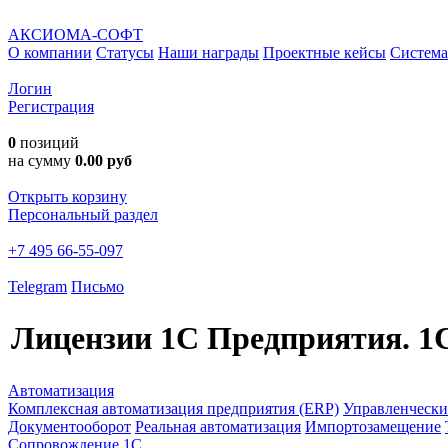
АКСИОМА-СОФТ
О компании
Статусы
Наши награды
Проектные кейсы
Система
Логин
Регистрация
0
позиций
на сумму
0.00 руб
Открыть корзину
Персональный раздел
+7 495 66-55-097
Telegram
Письмо
Лицензии 1С Предприятия.
1С
Автоматизация
Комплексная автоматизация предприятия (ERP)
Управленчески
Документооборот
Реальная автоматизация
Импортозамещение
Сопровождение 1С