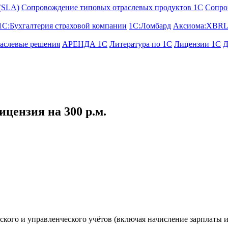
 (SLA)
Сопровождение типовых отраслевых продуктов 1С
Сопро
1С:Бухгалтерия страховой компании
1С:Ломбард
Аксиома:XBRL
аслевые решения
АРЕНДА 1С
Литература по 1С
Лицензии 1C
Д
цензия на 300 р.м.
ского и управленческого учётов (включая начисление зарплаты 