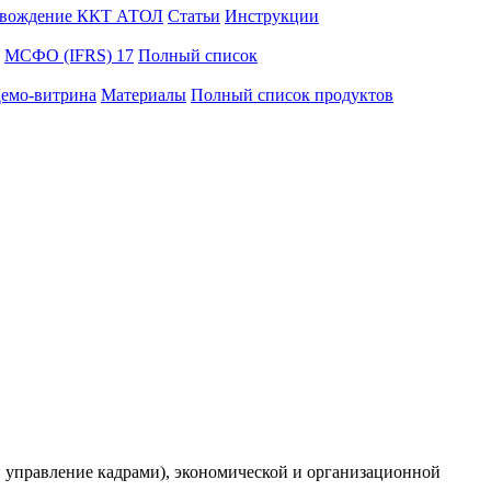
вождение ККТ АТОЛ
Статьи
Инструкции
МСФО (IFRS) 17
Полный список
емо-витрина
Материалы
Полный список продуктов
и управление кадрами), экономической и организационной