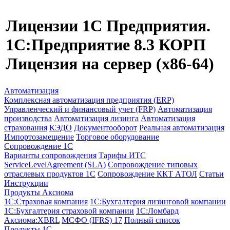
Лицензии 1С Предприятия.
1С:Предприятие 8.3 КОРП
Лицензия на сервер (x86-64)
Автоматизация
Комплексная автоматизация предприятия (ERP)
Управленческий и финансовый учет (FRP)
Автоматизация
производства
Автоматизация лизинга
Автоматизация
страхования
КЭДО
Документооборот
Реальная автоматизация
Импортозамещение
Торговое оборудование
Сопровождение 1С
Варианты сопровождения
Тарифы ИТС
ServiceLevelAgreement (SLA)
Сопровождение типовых
отраслевых продуктов 1С
Сопровождение ККТ АТОЛ
Статьи
Инструкции
Продукты Аксиома
1С:Страховая компания
1С:Бухгалтерия лизинговой компании
1С:Бухгалтерия страховой компании
1С:Ломбард
Аксиома:XBRL
МСФО (IFRS) 17
Полный список
Продукты 1С