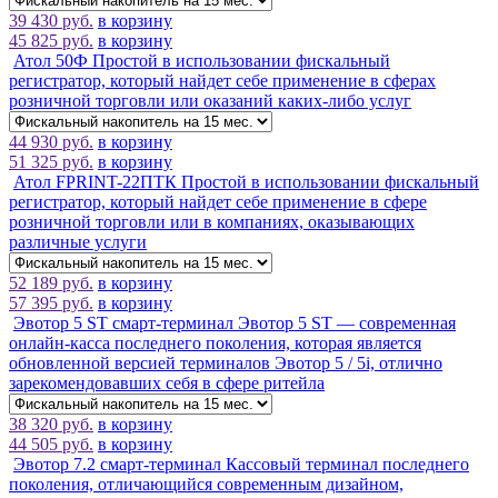
39 430 руб.
в корзину
45 825 руб.
в корзину
Атол 50Ф
Простой в использовании фискальный
регистратор, который найдет себе применение в сферах
розничной торговли или оказаний каких-либо услуг
44 930 руб.
в корзину
51 325 руб.
в корзину
Атол FPRINT-22ПТК
Простой в использовании фискальный
регистратор, который найдет себе применение в сфере
розничной торговли или в компаниях, оказывающих
различные услуги
52 189 руб.
в корзину
57 395 руб.
в корзину
Эвотор 5 ST смарт-терминал
Эвотор 5 ST — современная
онлайн-касса последнего поколения, которая является
обновленной версией терминалов Эвотор 5 / 5i, отлично
зарекомендовавших себя в сфере ритейла
38 320 руб.
в корзину
44 505 руб.
в корзину
Эвотор 7.2 смарт-терминал
Кассовый терминал последнего
поколения, отличающийся современным дизайном,