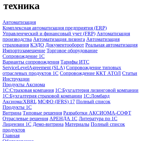
техника
Автоматизация
Комплексная автоматизация предприятия (ERP)
Управленческий и финансовый учет (FRP)
Автоматизация
производства
Автоматизация лизинга
Автоматизация
страхования
КЭДО
Документооборот
Реальная автоматизация
Импортозамещение
Торговое оборудование
Сопровождение 1С
Варианты сопровождения
Тарифы ИТС
ServiceLevelAgreement (SLA)
Сопровождение типовых
отраслевых продуктов 1С
Сопровождение ККТ АТОЛ
Статьи
Инструкции
Продукты Аксиома
1С:Страховая компания
1С:Бухгалтерия лизинговой компании
1С:Бухгалтерия страховой компании
1С:Ломбард
Аксиома:XBRL
МСФО (IFRS) 17
Полный список
Продукты 1С
Витрина
Типовые решения
Разработки
АКСИОМА-СОФТ
Отраслевые решения
АРЕНДА 1С
Литература по 1С
Лицензии 1C
Демо-витрина
Материалы
Полный список
продуктов
Главная