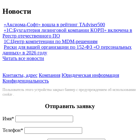
Новости
«Аксиома-Софт» вошла в рейтинг TAdviser500
«1С:Бухгалтерия лизинговой компании КОРП» включена в
Реестр отечественного ПО
1С:Центр компетенции по MDM-решениям
Риски для вашей организации по 152-ФЗ «О персональных
данных» в 2026 году
Читать все новости
Контакты, адрес
Компания
Юридическая информация
Конфиденциальность
Пользователь этого устройства закрыл баннер с предупреждением об использовании
cookie
.
Отправить заявку
Имя
*
Телефон
*