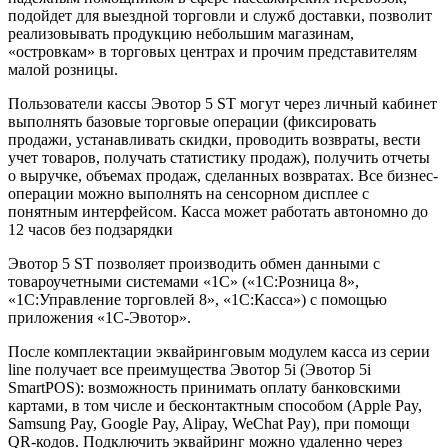
подойдет для выездной торговли и служб доставки, позволит
реализовывать продукцию небольшим магазинам,
«островкам» в торговых центрах и прочим представителям
малой розницы.
Пользователи кассы Эвотор 5 ST могут через личный кабинет
выполнять базовые торговые операции (фиксировать
продажи, устанавливать скидки, проводить возвраты, вести
учет товаров, получать статистику продаж), получить отчеты
о выручке, объемах продаж, сделанных возвратах. Все бизнес-
операции можно выполнять на сенсорном дисплее с
понятным интерфейсом. Касса может работать автономно до
12 часов без подзарядки
Эвотор 5 ST позволяет производить обмен данными с
товароучетными системами «1С» («1С:Розница 8»,
«1С:Управление торговлей 8», «1С:Касса») с помощью
приложения «1С-Эвотор».
После комплектации эквайринговым модулем касса из серии
line получает все преимущества Эвотор 5i (Эвотор 5i
SmartPOS): возможность принимать оплату банковскими
картами, в том числе и бесконтактным способом (Apple Pay,
Samsung Pay, Google Pay, Alipay, WeChat Pay), при помощи
QR-кодов. Подключить эквайринг можно удаленно через