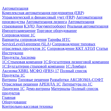
Автоматизация
Комплексная автоматизация предприятия (ERP)
Управленческий и финансовый учет (FRP)
Автоматизация
производства
Автоматизация лизинга
Автоматизация
страхования
КЭДО
Документооборот
Реальная автоматизация
Импортозамещение
Торговое оборудование
Сопровождение 1С
Варианты сопровождения
Тарифы ИТС
ServiceLevelAgreement (SLA)
Сопровождение типовых
отраслевых продуктов 1С
Сопровождение ККТ АТОЛ
Статьи
Инструкции
Продукты Аксиома
1С:Страховая компания
1С:Бухгалтерия лизинговой компании
1С:Бухгалтерия страховой компании
1С:Ломбард
Аксиома:XBRL
МСФО (IFRS) 17
Полный список
Продукты 1С
Витрина
Типовые решения
Разработки
АКСИОМА-СОФТ
Отраслевые решения
АРЕНДА 1С
Литература по 1С
Лицензии 1C
Демо-витрина
Материалы
Полный список
продуктов
Главная
Оборудование
Контрольно-кассовая техника