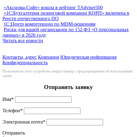
«Аксиома-Софт» вошла в рейтинг TAdviser500
«1С:Бухгалтерия лизинговой компании КОРП» включена в
Реестр отечественного ПО
1С:Центр компетенции по MDM-решениям
Риски для вашей организации по 152-ФЗ «О персональных
данных» в 2026 году
Читать все новости
Контакты, адрес
Компания
Юридическая информация
Конфиденциальность
Пользователь этого устройства закрыл баннер с предупреждением об использовании
cookie
.
Отправить заявку
Имя
*
Телефон
*
Электронная почта
*
Отправить