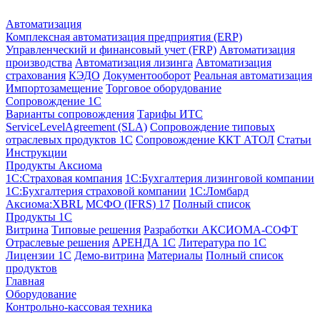
Автоматизация
Комплексная автоматизация предприятия (ERP)
Управленческий и финансовый учет (FRP)
Автоматизация
производства
Автоматизация лизинга
Автоматизация
страхования
КЭДО
Документооборот
Реальная автоматизация
Импортозамещение
Торговое оборудование
Сопровождение 1С
Варианты сопровождения
Тарифы ИТС
ServiceLevelAgreement (SLA)
Сопровождение типовых
отраслевых продуктов 1С
Сопровождение ККТ АТОЛ
Статьи
Инструкции
Продукты Аксиома
1С:Страховая компания
1С:Бухгалтерия лизинговой компании
1С:Бухгалтерия страховой компании
1С:Ломбард
Аксиома:XBRL
МСФО (IFRS) 17
Полный список
Продукты 1С
Витрина
Типовые решения
Разработки
АКСИОМА-СОФТ
Отраслевые решения
АРЕНДА 1С
Литература по 1С
Лицензии 1C
Демо-витрина
Материалы
Полный список
продуктов
Главная
Оборудование
Контрольно-кассовая техника