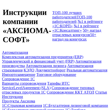
Инструкции
ТОП-100 лучших
работодателей
ТОП-100
компании
работодателей
№1 в рейтинге
«1С:КОРП»
№1 в рейтинге
«АКСИОМА-
«1С:Консалтинг»
50+ наград
отраслевых конкурсов
50+
СОФТ»
наград на конкурсах
Автоматизация
Комплексная автоматизация предприятия (ERP)
Управленческий и финансовый учет (FRP)
Автоматизация
производства
Автоматизация лизинга
Автоматизация
страхования
КЭДО
Документооборот
Реальная автоматизация
Импортозамещение
Торговое оборудование
Сопровождение 1С
Варианты сопровождения
Тарифы ИТС
ServiceLevelAgreement (SLA)
Сопровождение типовых
отраслевых продуктов 1С
Сопровождение ККТ АТОЛ
Статьи
Инструкции
Продукты Аксиома
1С:Страховая компания
1С:Бухгалтерия лизинговой компании
1С:Бухгалтерия страховой компании
1С:Ломбард