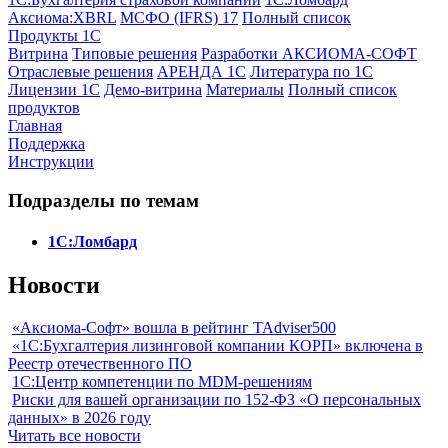
Аксиома:XBRL
МСФО (IFRS) 17
Полный список
Продукты 1С
Витрина
Типовые решения
Разработки
АКСИОМА-СОФТ
Отраслевые решения
АРЕНДА 1С
Литература по 1С
Лицензии 1C
Демо-витрина
Материалы
Полный список
продуктов
Главная
Поддержка
Инструкции
Подразделы по темам
1С:Ломбард
Новости
«Аксиома-Софт» вошла в рейтинг TAdviser500
«1С:Бухгалтерия лизинговой компании КОРП» включена в
Реестр отечественного ПО
1С:Центр компетенции по MDM-решениям
Риски для вашей организации по 152-ФЗ «О персональных
данных» в 2026 году
Читать все новости