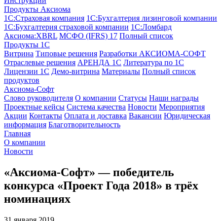
Инструкции
Продукты Аксиома
1С:Страховая компания
1С:Бухгалтерия лизинговой компании
1С:Бухгалтерия страховой компании
1С:Ломбард
Аксиома:XBRL
МСФО (IFRS) 17
Полный список
Продукты 1С
Витрина
Типовые решения
Разработки
АКСИОМА-СОФТ
Отраслевые решения
АРЕНДА 1С
Литература по 1С
Лицензии 1C
Демо-витрина
Материалы
Полный список
продуктов
Аксиома-Софт
Слово руководителя
О компании
Статусы
Наши награды
Проектные кейсы
Система качества
Новости
Мероприятия
Акции
Контакты
Оплата и доставка
Вакансии
Юридическая
информация
Благотворительность
Главная
О компании
Новости
«Аксиома-Софт» — победитель
конкурса «Проект Года 2018» в трёх
номинациях
31 января 2019