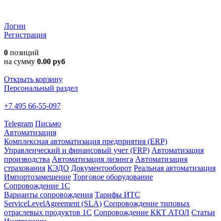
Логин
Регистрация
0
позиций
на сумму
0.00 руб
Открыть корзину
Персональный раздел
+7 495 66-55-097
Telegram
Письмо
Автоматизация
Комплексная автоматизация предприятия (ERP)
Управленческий и финансовый учет (FRP)
Автоматизация
производства
Автоматизация лизинга
Автоматизация
страхования
КЭДО
Документооборот
Реальная автоматизация
Импортозамещение
Торговое оборудование
Сопровождение 1С
Варианты сопровождения
Тарифы ИТС
ServiceLevelAgreement (SLA)
Сопровождение типовых
отраслевых продуктов 1С
Сопровождение ККТ АТОЛ
Статьи