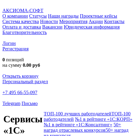
АКСИОМА-СОФТ
О компании
Статусы
Наши награды
Проектные кейсы
Система качества
Новости
Мероприятия
Акции
Контакты
Оплата и доставка
Вакансии
Юридическая информация
Благотворительность
Логин
Регистрация
0
позиций
на сумму
0.00 руб
Открыть корзину
Персональный раздел
+7 495 66-55-097
Telegram
Письмо
ТОП-100 лучших работодателей
ТОП-100
Сервисы
работодателей
№1 в рейтинге «1С:КОРП»
№1 в рейтинге «1С:Консалтинг»
50+
«1С»
наград отраслевых конкурсов
50+ наград
на конкурсах