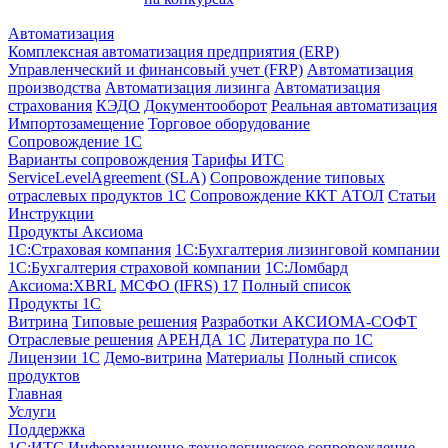
Автоматизация
Комплексная автоматизация предприятия (ERP)
Управленческий и финансовый учет (FRP)
Автоматизация
производства
Автоматизация лизинга
Автоматизация
страхования
КЭДО
Документооборот
Реальная автоматизация
Импортозамещение
Торговое оборудование
Сопровождение 1С
Варианты сопровождения
Тарифы ИТС
ServiceLevelAgreement (SLA)
Сопровождение типовых
отраслевых продуктов 1С
Сопровождение ККТ АТОЛ
Статьи
Инструкции
Продукты Аксиома
1С:Страховая компания
1С:Бухгалтерия лизинговой компании
1С:Бухгалтерия страховой компании
1С:Ломбард
Аксиома:XBRL
МСФО (IFRS) 17
Полный список
Продукты 1С
Витрина
Типовые решения
Разработки
АКСИОМА-СОФТ
Отраслевые решения
АРЕНДА 1С
Литература по 1С
Лицензии 1C
Демо-витрина
Материалы
Полный список
продуктов
Главная
Услуги
Поддержка
1С:ИТС Информационно-технологическое сопровождение