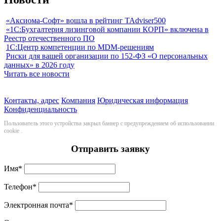
«Аксиома-Софт» вошла в рейтинг TAdviser500
«1С:Бухгалтерия лизинговой компании КОРП» включена в
Реестр отечественного ПО
1С:Центр компетенции по MDM-решениям
Риски для вашей организации по 152-ФЗ «О персональных
данных» в 2026 году
Читать все новости
Контакты, адрес
Компания
Юридическая информация
Конфиденциальность
Пользователь этого устройства закрыл баннер с предупреждением об использовании
cookie
.
Отправить заявку
Имя
*
Телефон
*
Электронная почта
*