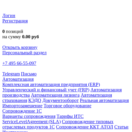
Логин
Регистрация
0
позиций
на сумму
0.00 руб
Открыть корзину
Персональный раздел
+7 495 66-55-097
Telegram
Письмо
Автоматизация
Комплексная автоматизация предприятия (ERP)
Управленческий и финансовый учет (FRP)
Автоматизация
производства
Автоматизация лизинга
Автоматизация
страхования
КЭДО
Документооборот
Реальная автоматизация
Импортозамещение
Торговое оборудование
Сопровождение 1С
Варианты сопровождения
Тарифы ИТС
ServiceLevelAgreement (SLA)
Сопровождение типовых
отраслевых продуктов 1С
Сопровождение ККТ АТОЛ
Статьи