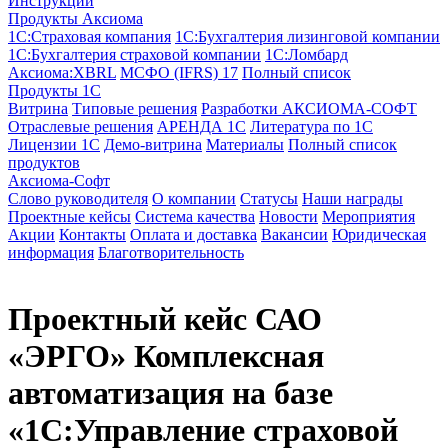
Инструкции
Продукты Аксиома
1С:Страховая компания
1С:Бухгалтерия лизинговой компании
1С:Бухгалтерия страховой компании
1С:Ломбард
Аксиома:XBRL
МСФО (IFRS) 17
Полный список
Продукты 1С
Витрина
Типовые решения
Разработки
АКСИОМА-СОФТ
Отраслевые решения
АРЕНДА 1С
Литература по 1С
Лицензии 1C
Демо-витрина
Материалы
Полный список
продуктов
Аксиома-Софт
Слово руководителя
О компании
Статусы
Наши награды
Проектные кейсы
Система качества
Новости
Мероприятия
Акции
Контакты
Оплата и доставка
Вакансии
Юридическая
информация
Благотворительность
Проектный кейс
САО
«ЭРГО»
Комплексная
автоматизация на базе
«1С:Управление страховой