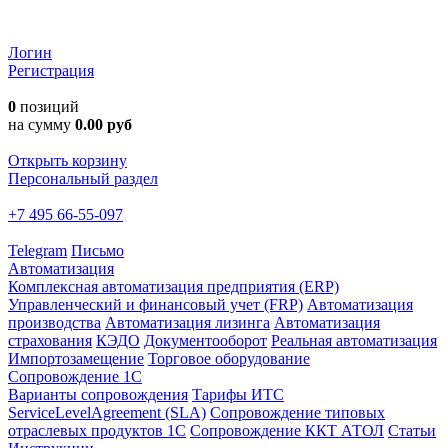
Логин
Регистрация
0
позиций
на сумму
0.00 руб
Открыть корзину
Персональный раздел
+7 495 66-55-097
Telegram
Письмо
Автоматизация
Комплексная автоматизация предприятия (ERP)
Управленческий и финансовый учет (FRP)
Автоматизация
производства
Автоматизация лизинга
Автоматизация
страхования
КЭДО
Документооборот
Реальная автоматизация
Импортозамещение
Торговое оборудование
Сопровождение 1С
Варианты сопровождения
Тарифы ИТС
ServiceLevelAgreement (SLA)
Сопровождение типовых
отраслевых продуктов 1С
Сопровождение ККТ АТОЛ
Статьи