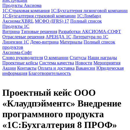
Инструкции
Продукты Аксиома
1С:Страховая компания
1С:Бухгалтерия лизинговой компании
1С:Бухгалтерия страховой компании
1С:Ломбард
Аксиома:XBRL
МСФО (IFRS) 17
Полный список
Продукты 1С
Витрина
Типовые решения
Разработки
АКСИОМА-СОФТ
Отраслевые решения
АРЕНДА 1С
Литература по 1С
Лицензии 1C
Демо-витрина
Материалы
Полный список
продуктов
Аксиома-Софт
Слово руководителя
О компании
Статусы
Наши награды
Проектные кейсы
Система качества
Новости
Мероприятия
Акции
Контакты
Оплата и доставка
Вакансии
Юридическая
информация
Благотворительность
Проектный кейс
ООО
«Клаудпэйментс»
Внедрение
программного продукта
«1С:Бухгалтерия 8 ПРОФ»