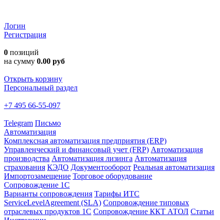
Логин
Регистрация
0
позиций
на сумму
0.00 руб
Открыть корзину
Персональный раздел
+7 495 66-55-097
Telegram
Письмо
Автоматизация
Комплексная автоматизация предприятия (ERP)
Управленческий и финансовый учет (FRP)
Автоматизация
производства
Автоматизация лизинга
Автоматизация
страхования
КЭДО
Документооборот
Реальная автоматизация
Импортозамещение
Торговое оборудование
Сопровождение 1С
Варианты сопровождения
Тарифы ИТС
ServiceLevelAgreement (SLA)
Сопровождение типовых
отраслевых продуктов 1С
Сопровождение ККТ АТОЛ
Статьи