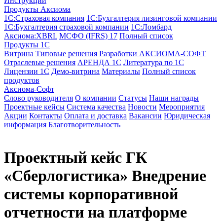
Инструкции
Продукты Аксиома
1С:Страховая компания
1С:Бухгалтерия лизинговой компании
1С:Бухгалтерия страховой компании
1С:Ломбард
Аксиома:XBRL
МСФО (IFRS) 17
Полный список
Продукты 1С
Витрина
Типовые решения
Разработки
АКСИОМА-СОФТ
Отраслевые решения
АРЕНДА 1С
Литература по 1С
Лицензии 1C
Демо-витрина
Материалы
Полный список
продуктов
Аксиома-Софт
Слово руководителя
О компании
Статусы
Наши награды
Проектные кейсы
Система качества
Новости
Мероприятия
Акции
Контакты
Оплата и доставка
Вакансии
Юридическая
информация
Благотворительность
Проектный кейс
ГК
«Сберлогистика»
Внедрение
системы корпоративной
отчетности на платформе