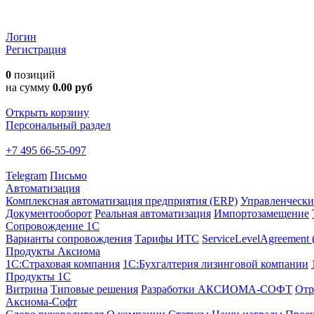
Логин
Регистрация
0
позиций
на сумму
0.00 руб
Открыть корзину
Персональный раздел
+7 495 66-55-097
Telegram
Письмо
Автоматизация
Комплексная автоматизация предприятия (ERP)
Управленчески
Документооборот
Реальная автоматизация
Импортозамещение
Сопровождение 1С
Варианты сопровождения
Тарифы ИТС
ServiceLevelAgreement
Продукты Аксиома
1С:Страховая компания
1С:Бухгалтерия лизинговой компании
Продукты 1С
Витрина
Типовые решения
Разработки
АКСИОМА-СОФТ
Отр
Аксиома-Софт