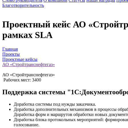
Слово руководителя
О компании
Статусы
Наши награды
Проек
Благотворительность
Проектный кейс
АО «Стройтр
рамках SLA
Главная
Проекты
Проектные кейсы
АО «Стройтранснефтегаз»
АО «Стройтранснефтегаз»
Рабочих мест: 3400
Поддержка системы "1С:Документообро
Доработка системы под нужды заказчика.
Доработка дополнительных механизмов в процессы обрабо
Доработка форм и маршрутов обработки новых документ
Доработка блока протокольных мероприятий: формирован
голосование.