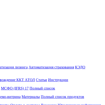
атизация лизинга
Автоматизация страхования
КЭДО
вождение ККТ АТОЛ
Статьи
Инструкции
МСФО (IFRS) 17
Полный список
емо-витрина
Материалы
Полный список продуктов