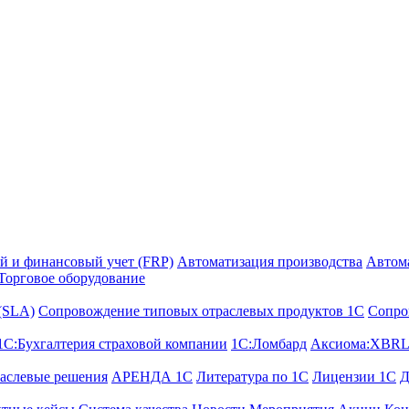
й и финансовый учет (FRP)
Автоматизация производства
Автом
Торговое оборудование
 (SLA)
Сопровождение типовых отраслевых продуктов 1С
Сопро
1С:Бухгалтерия страховой компании
1С:Ломбард
Аксиома:XBRL
аслевые решения
АРЕНДА 1С
Литература по 1С
Лицензии 1C
Д