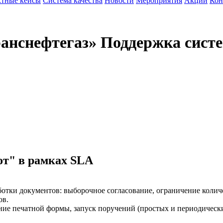
тные кейсы
Система качества
Новости
Мероприятия
Акции
Кон
анснефтегаз»
Поддержка сист
т" в рамках SLA
тки документов: выборочное согласование, ограничение количес
ов.
ие печатной формы, запуск поручений (простых и периодически