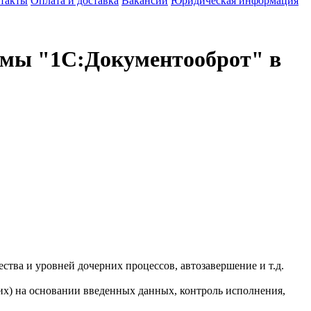
такты
Оплата и доставка
Вакансии
Юридическая информация
емы "1С:Документооброт" в
тва и уровней дочерних процессов, автозавершение и т.д.
х) на основании введенных данных, контроль исполнения,