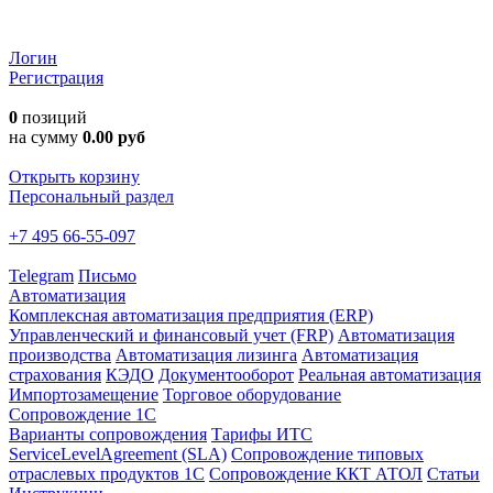
Логин
Регистрация
0
позиций
на сумму
0.00 руб
Открыть корзину
Персональный раздел
+7 495 66-55-097
Telegram
Письмо
Автоматизация
Комплексная автоматизация предприятия (ERP)
Управленческий и финансовый учет (FRP)
Автоматизация
производства
Автоматизация лизинга
Автоматизация
страхования
КЭДО
Документооборот
Реальная автоматизация
Импортозамещение
Торговое оборудование
Сопровождение 1С
Варианты сопровождения
Тарифы ИТС
ServiceLevelAgreement (SLA)
Сопровождение типовых
отраслевых продуктов 1С
Сопровождение ККТ АТОЛ
Статьи