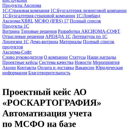
Инструкции
Продукты Аксиома
1С:Страховая компания
1С:Бухгалтерия лизинговой компании
1С:Бухгалтерия страховой компании
1С:Ломбард
Аксиома:XBRL
МСФО (IFRS) 17
Полный список
Продукты 1С
Витрина
Типовые решения
Разработки
АКСИОМА-СОФТ
Отраслевые решения
АРЕНДА 1С
Литература по 1С
Лицензии 1C
Демо-витрина
Материалы
Полный список
продуктов
Аксиома-Софт
Слово руководителя
О компании
Статусы
Наши награды
Проектные кейсы
Система качества
Новости
Мероприятия
Акции
Контакты
Оплата и доставка
Вакансии
Юридическая
информация
Благотворительность
Проектный кейс
АО
«РОСКАРТОГРАФИЯ»
Автоматизация учета
по МСФО на базе