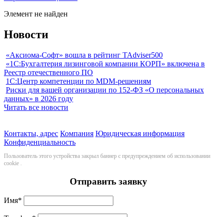
Элемент не найден
Новости
«Аксиома-Софт» вошла в рейтинг TAdviser500
«1С:Бухгалтерия лизинговой компании КОРП» включена в
Реестр отечественного ПО
1С:Центр компетенции по MDM-решениям
Риски для вашей организации по 152-ФЗ «О персональных
данных» в 2026 году
Читать все новости
Контакты, адрес
Компания
Юридическая информация
Конфиденциальность
Пользователь этого устройства закрыл баннер с предупреждением об использовании
cookie
.
Отправить заявку
Имя
*