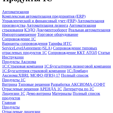
Автоматизация
Комплексная автоматизация предприятия (ERP)
Управленческий и финансовый учет (FRP)
Автоматизация
производства
Автоматизация лизинга
Автоматизация
страхования
КЭДО
Документооборот
Реальная автоматизация
Импортозамещение
Торговое оборудование
Сопровождение 1С
Варианты сопровождения
Тарифы ИТС
ServiceLevelAgreement (SLA)
Сопровождение типовых
отраслевых продуктов 1С
Сопровождение ККТ АТОЛ
Статьи
Инструкции
Продукты Аксиома
1С:Страховая компания
1С:Бухгалтерия лизинговой компании
1С:Бухгалтерия страховой компании
1С:Ломбард
Аксиома:XBRL
МСФО (IFRS) 17
Полный список
Продукты 1С
Витрина
Типовые решения
Разработки
АКСИОМА-СОФТ
Отраслевые решения
АРЕНДА 1С
Литература по 1С
Лицензии 1C
Демо-витрина
Материалы
Полный список
продуктов
Главная
Продукты
Отраслевые лицензии