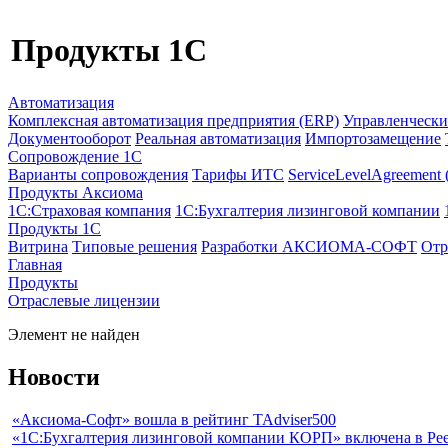
Продукты 1C
Автоматизация
Комплексная автоматизация предприятия (ERP)
Управленчески
Документооборот
Реальная автоматизация
Импортозамещение
Сопровождение 1С
Варианты сопровождения
Тарифы ИТС
ServiceLevelAgreement
Продукты Аксиома
1С:Страховая компания
1С:Бухгалтерия лизинговой компании
Продукты 1С
Витрина
Типовые решения
Разработки
АКСИОМА-СОФТ
Отр
Главная
Продукты
Отраслевые лицензии
Элемент не найден
Новости
«Аксиома-Софт» вошла в рейтинг TAdviser500
«1С:Бухгалтерия лизинговой компании КОРП» включена в Рее