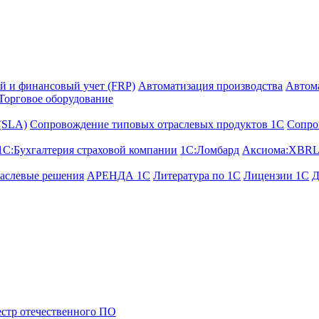
й и финансовый учет (FRP)
Автоматизация производства
Автом
Торговое оборудование
 (SLA)
Сопровождение типовых отраслевых продуктов 1С
Сопро
1С:Бухгалтерия страховой компании
1С:Ломбард
Аксиома:XBRL
аслевые решения
АРЕНДА 1С
Литература по 1С
Лицензии 1C
Д
стр отечественного ПО