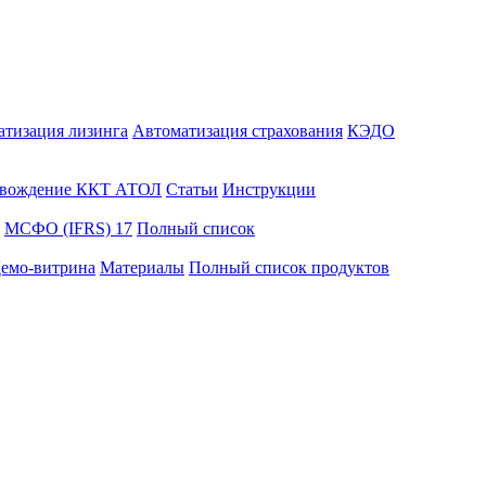
атизация лизинга
Автоматизация страхования
КЭДО
вождение ККТ АТОЛ
Статьи
Инструкции
МСФО (IFRS) 17
Полный список
емо-витрина
Материалы
Полный список продуктов