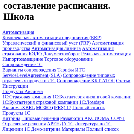
составление расписания.
Школа
Автоматизация
Комплексная автоматизация предприятия (ERP)
Управленческий и финансовый учет (FRP)
Автоматизация
производства
Автоматизация лизинга
Автоматизация
страхования
КЭДО
Документооборот
Реальная автоматизация
Импортозамещение
Торговое оборудование
Сопровождение 1С
Варианты сопровождения
Тарифы ИТС
ServiceLevelAgreement (SLA)
Сопровождение типовых
отраслевых продуктов 1С
Сопровождение ККТ АТОЛ
Статьи
Инструкции
Продукты Аксиома
1С:Страховая компания
1С:Бухгалтерия лизинговой компании
1С:Бухгалтерия страховой компании
1С:Ломбард
Аксиома:XBRL
МСФО (IFRS) 17
Полный список
Продукты 1С
Витрина
Типовые решения
Разработки
АКСИОМА-СОФТ
Отраслевые решения
АРЕНДА 1С
Литература по 1С
Лицензии 1C
Демо-витрина
Материалы
Полный список