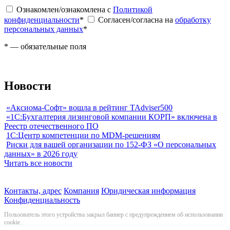
Ознакомлен/ознакомлена с
Политикой
конфиденциальности
*
Согласен/согласна на
обработку
персональных данных
*
*
— обязательные поля
Новости
«Аксиома-Софт» вошла в рейтинг TAdviser500
«1С:Бухгалтерия лизинговой компании КОРП» включена в
Реестр отечественного ПО
1С:Центр компетенции по MDM-решениям
Риски для вашей организации по 152-ФЗ «О персональных
данных» в 2026 году
Читать все новости
Контакты, адрес
Компания
Юридическая информация
Конфиденциальность
Пользователь этого устройства закрыл баннер с предупреждением об использовании
cookie
.