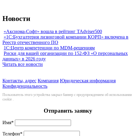
Новости
«Аксиома-Софт» вошла в рейтинг TAdviser500
«1С:Бухгалтерия лизинговой компании КОРП» включена в
Реестр отечественного ПО
1С:Центр компетенции по MDM-решениям
Риски для вашей организации по 152-ФЗ «О персональных
данных» в 2026 году
Читать все новости
Контакты, адрес
Компания
Юридическая информация
Конфиденциальность
Пользователь этого устройства закрыл баннер с предупреждением об использовании
cookie
.
Отправить заявку
Имя
*
Телефон
*