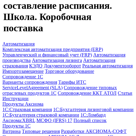
составление расписания.
Школа. Коробочная
поставка
Автоматизация
Комплексная автоматизация предприятия (ERP)
Управленческий и финансовый учет (FRP)
Автоматизация
производства
Автоматизация лизинга
Автоматизация
страхования
КЭДО
Документооборот
Реальная автоматизация
Импортозамещение
Торговое оборудование
Сопровождение 1С
Варианты сопровождения
Тарифы ИТС
ServiceLevelAgreement (SLA)
Сопровождение типовых
отраслевых продуктов 1С
Сопровождение ККТ АТОЛ
Статьи
Инструкции
Продукты Аксиома
1С:Страховая компания
1С:Бухгалтерия лизинговой компании
1С:Бухгалтерия страховой компании
1С:Ломбард
Аксиома:XBRL
МСФО (IFRS) 17
Полный список
Продукты 1С
Витрина
Типовые решения
Разработки
АКСИОМА-СОФТ