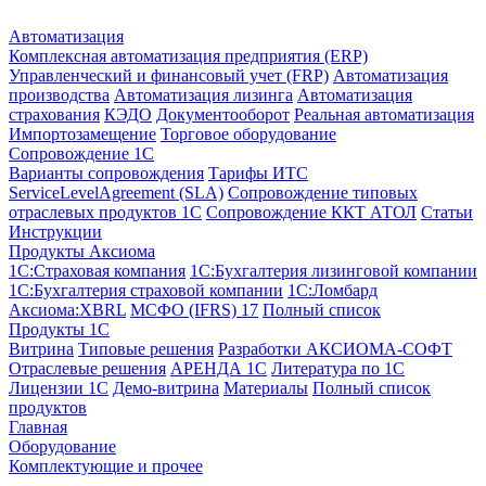
Автоматизация
Комплексная автоматизация предприятия (ERP)
Управленческий и финансовый учет (FRP)
Автоматизация
производства
Автоматизация лизинга
Автоматизация
страхования
КЭДО
Документооборот
Реальная автоматизация
Импортозамещение
Торговое оборудование
Сопровождение 1С
Варианты сопровождения
Тарифы ИТС
ServiceLevelAgreement (SLA)
Сопровождение типовых
отраслевых продуктов 1С
Сопровождение ККТ АТОЛ
Статьи
Инструкции
Продукты Аксиома
1С:Страховая компания
1С:Бухгалтерия лизинговой компании
1С:Бухгалтерия страховой компании
1С:Ломбард
Аксиома:XBRL
МСФО (IFRS) 17
Полный список
Продукты 1С
Витрина
Типовые решения
Разработки
АКСИОМА-СОФТ
Отраслевые решения
АРЕНДА 1С
Литература по 1С
Лицензии 1C
Демо-витрина
Материалы
Полный список
продуктов
Главная
Оборудование
Комплектующие и прочее