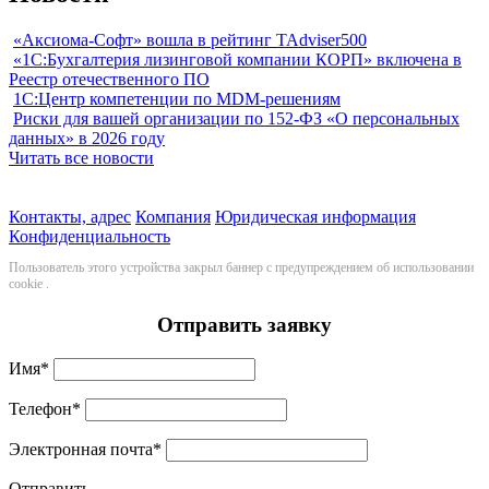
«Аксиома-Софт» вошла в рейтинг TAdviser500
«1С:Бухгалтерия лизинговой компании КОРП» включена в
Реестр отечественного ПО
1С:Центр компетенции по MDM-решениям
Риски для вашей организации по 152-ФЗ «О персональных
данных» в 2026 году
Читать все новости
Контакты, адрес
Компания
Юридическая информация
Конфиденциальность
Пользователь этого устройства закрыл баннер с предупреждением об использовании
cookie
.
Отправить заявку
Имя
*
Телефон
*
Электронная почта
*
Отправить