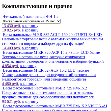
Комплектующие и прочее
Фискальный накопитель ФН-1.2
13 430 руб.
в корзину
19 825 руб.
в корзину
Весы напольные M-ER 335 ACLP-150.20 «TURTLE» LED
Напольные торговые весы с автоматическим вычислением
стоимости и широким набором других функций
14 409 руб.
в корзину
Весы настольные M-ER 326 ACP-15.2 «Slim» LCD белые
Торговые настольные весы, которые отличаются
компактными размерами и оптимальным набором функций
4 854 руб.
в корзину
Весы настольные M-ER 327ACP-15.2 LED черные
Универсальное решение для предприятий розничной и
мелкооптовой торговли или заведений общепита
4 480 руб.
в корзину
Весы фасовочные настольные M-ER 725 PM-15.2
Современные весы с возможностью печати этикеток,
предназначенные для самообслуживания покупателей
93 621 руб.
в корзину
Весы фасовочные настольные M-ER 725 PM-15.2 VISION-AI
Современные весы для самообслуживания покупателей