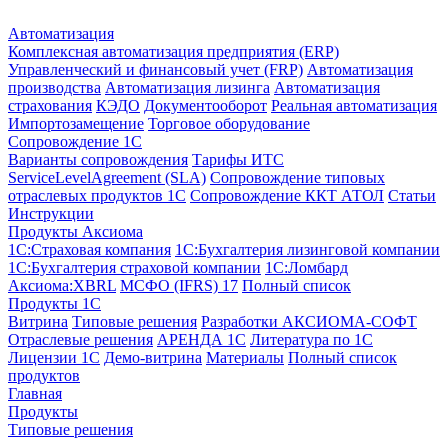
Автоматизация
Комплексная автоматизация предприятия (ERP)
Управленческий и финансовый учет (FRP)
Автоматизация
производства
Автоматизация лизинга
Автоматизация
страхования
КЭДО
Документооборот
Реальная автоматизация
Импортозамещение
Торговое оборудование
Сопровождение 1С
Варианты сопровождения
Тарифы ИТС
ServiceLevelAgreement (SLA)
Сопровождение типовых
отраслевых продуктов 1С
Сопровождение ККТ АТОЛ
Статьи
Инструкции
Продукты Аксиома
1С:Страховая компания
1С:Бухгалтерия лизинговой компании
1С:Бухгалтерия страховой компании
1С:Ломбард
Аксиома:XBRL
МСФО (IFRS) 17
Полный список
Продукты 1С
Витрина
Типовые решения
Разработки
АКСИОМА-СОФТ
Отраслевые решения
АРЕНДА 1С
Литература по 1С
Лицензии 1C
Демо-витрина
Материалы
Полный список
продуктов
Главная
Продукты
Типовые решения