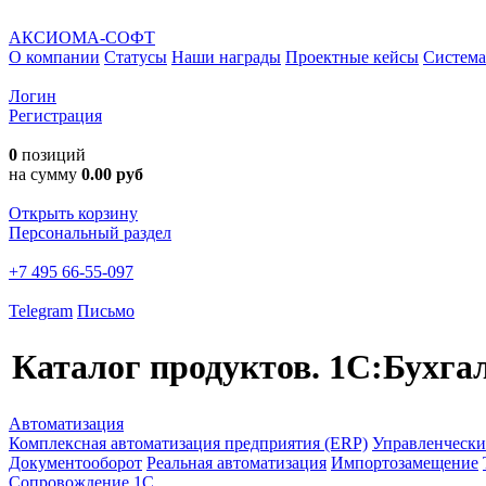
АКСИОМА-СОФТ
О компании
Статусы
Наши награды
Проектные кейсы
Система
Логин
Регистрация
0
позиций
на сумму
0.00 руб
Открыть корзину
Персональный раздел
+7 495 66-55-097
Telegram
Письмо
Каталог продуктов.
1С:Бухгал
Автоматизация
Комплексная автоматизация предприятия (ERP)
Управленчески
Документооборот
Реальная автоматизация
Импортозамещение
Сопровождение 1С