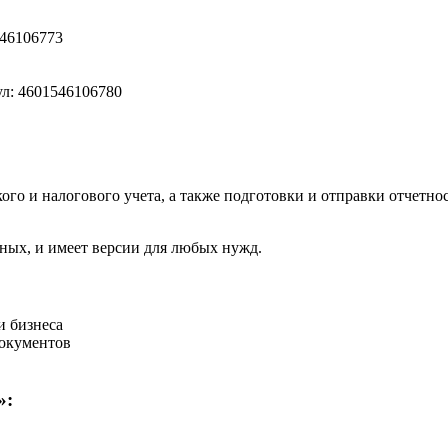
546106773
л: 4601546106780
го и налогового учета, а также подготовки и отправки отчетно
ных, и имеет версии для любых нужд.
и бизнеса
документов
»: