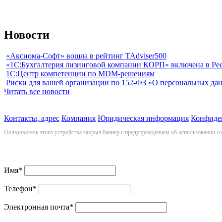
Новости
«Аксиома-Софт» вошла в рейтинг TAdviser500
«1С:Бухгалтерия лизинговой компании КОРП» включена в Рее
1С:Центр компетенции по MDM-решениям
Риски для вашей организации по 152-ФЗ «О персональных дан
Читать все новости
Контакты, адрес
Компания
Юридическая информация
Конфиде
Пользователь этого устройства закрыл баннер с предупреждением об использовании c
Имя
*
Телефон
*
Электронная почта
*