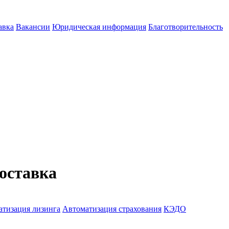
авка
Вакансии
Юридическая информация
Благотворительность
оставка
атизация лизинга
Автоматизация страхования
КЭДО