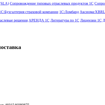
 (SLA)
Сопровождение типовых отраслевых продуктов 1С
Сопро
1С:Бухгалтерия страховой компании
1С:Ломбард
Аксиома:XBRL
аслевые решения
АРЕНДА 1С
Литература по 1С
Лицензии 1C
Д
поставка
ул: 4601546080875