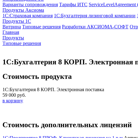
Варианты сопровождения
Тарифы ИТС
ServiceLevelAgreement
Продукты Аксиома
1С:Страховая компания
1С:Бухгалтерия лизинговой компании
Продукты 1С
Витрина
Типовые решения
Разработки
АКСИОМА-СОФТ
Отр
Главная
Продукты
Типовые решения
1С:Бухгалтерия 8 КОРП. Электронная 
Стоимость продукта
1С:Бухгалтерия 8 КОРП. Электронная поставка
59 000 руб.
в корзину
Стоимость дополнительных лицензий
1С:Предприятие 8 ПРОФ. Клиентская лицензия на 1 р.м.
Артик