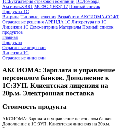
1С:Бухгалтерия страховой компании
1С:Ломбард
Аксиома:XBRL
МСФО (IFRS) 17
Полный список
Продукты 1С
Витрина
Типовые решения
Разработки
АКСИОМА-СОФТ
Отраслевые решения
АРЕНДА 1С
Литература по 1С
Лицензии 1C
Демо-витрина
Материалы
Полный список
продуктов
Главная
Продукты
Отраслевые лицензии
Лицензии 1С
Отраслевые лицензии
АКСИОМА: Зарплата и управление
персоналом банков. Дополнение к
1С:ЗУП. Клиентская лицензия на
20р.м. Электронная поставка
Стоимость продукта
АКСИОМА: Зарплата и управление персоналом банков.
Дополнение к 1С:ЗУП. Клиентская лицензия на 20р.м.