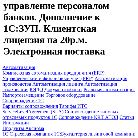
управление персоналом
банков. Дополнение к
1С:ЗУП. Клиентская
лицензия на 20р.м.
Электронная поставка
Автоматизация
Комплексная автоматизация предприятия (ERP)
Управленческий и финансовый учет (FRP)
Автоматизация
производства
Автоматизация лизинга
Автоматизация
страхования
КЭДО
Документооборот
Реальная автоматизация
Импортозамещение
Торговое оборудование
Сопровождение 1С
Варианты сопровождения
Тарифы ИТС
ServiceLevelAgreement (SLA)
Сопровождение типовых
отраслевых продуктов 1С
Сопровождение ККТ АТОЛ
Статьи
Инструкции
Продукты Аксиома
1С:Страховая компания
1С:Бухгалтерия лизинговой компании