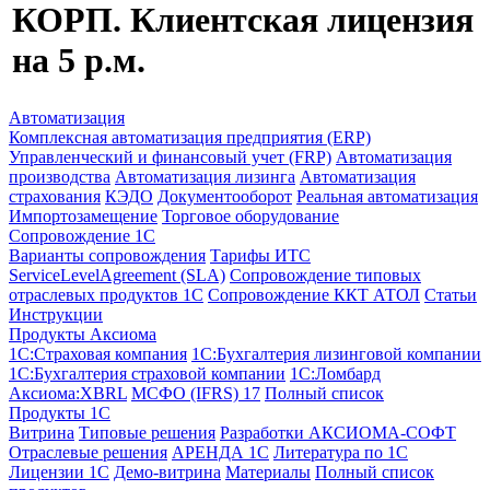
КОРП. Клиентская лицензия
на 5 р.м.
Автоматизация
Комплексная автоматизация предприятия (ERP)
Управленческий и финансовый учет (FRP)
Автоматизация
производства
Автоматизация лизинга
Автоматизация
страхования
КЭДО
Документооборот
Реальная автоматизация
Импортозамещение
Торговое оборудование
Сопровождение 1С
Варианты сопровождения
Тарифы ИТС
ServiceLevelAgreement (SLA)
Сопровождение типовых
отраслевых продуктов 1С
Сопровождение ККТ АТОЛ
Статьи
Инструкции
Продукты Аксиома
1С:Страховая компания
1С:Бухгалтерия лизинговой компании
1С:Бухгалтерия страховой компании
1С:Ломбард
Аксиома:XBRL
МСФО (IFRS) 17
Полный список
Продукты 1С
Витрина
Типовые решения
Разработки
АКСИОМА-СОФТ
Отраслевые решения
АРЕНДА 1С
Литература по 1С
Лицензии 1C
Демо-витрина
Материалы
Полный список