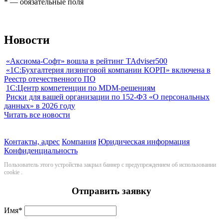
*
— обязательные поля
Новости
«Аксиома-Софт» вошла в рейтинг TAdviser500
«1С:Бухгалтерия лизинговой компании КОРП» включена в
Реестр отечественного ПО
1С:Центр компетенции по MDM-решениям
Риски для вашей организации по 152-ФЗ «О персональных
данных» в 2026 году
Читать все новости
Контакты, адрес
Компания
Юридическая информация
Конфиденциальность
Пользователь этого устройства закрыл баннер с предупреждением об использовании
cookie
.
Отправить заявку
Имя
*