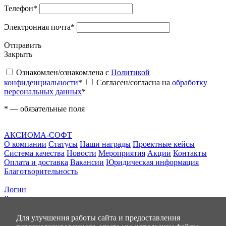
Телефон
*
Электронная почта
*
Отправить
Закрыть
Ознакомлен/ознакомлена с
Политикой
конфиденциальности
*
Согласен/согласна на
обработку
персональных данных
*
*
— обязательные поля
АКСИОМА-СОФТ
О компании
Статусы
Наши награды
Проектные кейсы
Система качества
Новости
Мероприятия
Акции
Контакты
Оплата и доставка
Вакансии
Юридическая информация
Благотворительность
Логин
Регистрация
0
позиций
Для улучшения работы сайта и предоставления
на сумму
0.00 руб