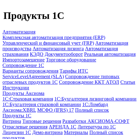
Продукты 1C
Автоматизация
Комплексная автоматизация предприятия (ERP)
Управленческий и финансовый учет (FRP)
Автоматизация
производства
Автоматизация лизинга
Автоматизация
страхования
КЭДО
Документооборот
Реальная автоматизация
Импортозамещение
Торговое оборудование
Сопровождение 1С
Варианты сопровождения
Тарифы ИТС
ServiceLevelAgreement (SLA)
Сопровождение типовых
отраслевых продуктов 1С
Сопровождение ККТ АТОЛ
Статьи
Инструкции
Продукты Аксиома
1С:Страховая компания
1С:Бухгалтерия лизинговой компании
1С:Бухгалтерия страховой компании
1С:Ломбард
Аксиома:XBRL
МСФО (IFRS) 17
Полный список
Продукты 1С
Витрина
Типовые решения
Разработки
АКСИОМА-СОФТ
Отраслевые решения
АРЕНДА 1С
Литература по 1С
Лицензии 1C
Демо-витрина
Материалы
Полный список
продуктов