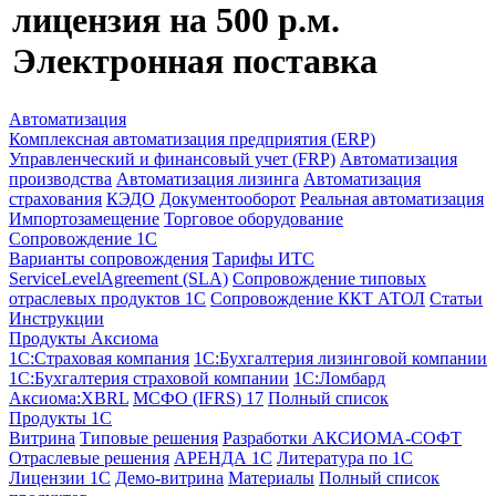
лицензия на 500 р.м.
Электронная поставка
Автоматизация
Комплексная автоматизация предприятия (ERP)
Управленческий и финансовый учет (FRP)
Автоматизация
производства
Автоматизация лизинга
Автоматизация
страхования
КЭДО
Документооборот
Реальная автоматизация
Импортозамещение
Торговое оборудование
Сопровождение 1С
Варианты сопровождения
Тарифы ИТС
ServiceLevelAgreement (SLA)
Сопровождение типовых
отраслевых продуктов 1С
Сопровождение ККТ АТОЛ
Статьи
Инструкции
Продукты Аксиома
1С:Страховая компания
1С:Бухгалтерия лизинговой компании
1С:Бухгалтерия страховой компании
1С:Ломбард
Аксиома:XBRL
МСФО (IFRS) 17
Полный список
Продукты 1С
Витрина
Типовые решения
Разработки
АКСИОМА-СОФТ
Отраслевые решения
АРЕНДА 1С
Литература по 1С
Лицензии 1C
Демо-витрина
Материалы
Полный список