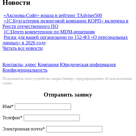
Новости
«Аксиома-Софт» вошла в рейтинг TAdviser500
«1С:Бухгалтерия лизинговой компании КОРП» включена в
Реестр отечественного ПО
1С:Центр компетенции по MDM-решениям
Риски для вашей организации по 152-ФЗ «О персональных
данных» в 2026 году
Читать все новости
Контакты, адрес
Компания
Юридическая информация
Конфиденциальность
Пользователь этого устройства закрыл баннер с предупреждением об использовании
cookie
.
Отправить заявку
Имя
*
Телефон
*
Электронная почта
*