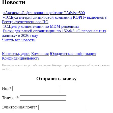
Новости
«Аксиома-Софт» вошла в рейтинг TAdviser500
«1С:Бухгалтерия лизинговой компании КОРП» включена в
Реестр отечественного ПО
1С:Центр компетенции по MDM-решениям
Риски для вашей организации по 152-ФЗ «О персональных
данных» в 2026 году
Читать все новости
Контакты, адрес
Компания
Юридическая информация
Конфиденциальность
Пользователь этого устройства закрыл баннер с предупреждением об использовании
cookie
.
Отправить заявку
Имя
*
Телефон
*
Электронная почта
*