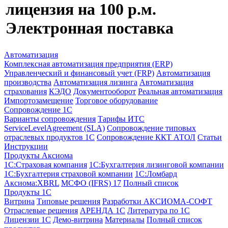
лицензия на 100 р.м.
Электронная поставка
Автоматизация
Комплексная автоматизация предприятия (ERP)
Управленческий и финансовый учет (FRP)
Автоматизация
производства
Автоматизация лизинга
Автоматизация
страхования
КЭДО
Документооборот
Реальная автоматизация
Импортозамещение
Торговое оборудование
Сопровождение 1С
Варианты сопровождения
Тарифы ИТС
ServiceLevelAgreement (SLA)
Сопровождение типовых
отраслевых продуктов 1С
Сопровождение ККТ АТОЛ
Статьи
Инструкции
Продукты Аксиома
1С:Страховая компания
1С:Бухгалтерия лизинговой компании
1С:Бухгалтерия страховой компании
1С:Ломбард
Аксиома:XBRL
МСФО (IFRS) 17
Полный список
Продукты 1С
Витрина
Типовые решения
Разработки
АКСИОМА-СОФТ
Отраслевые решения
АРЕНДА 1С
Литература по 1С
Лицензии 1C
Демо-витрина
Материалы
Полный список