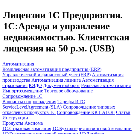
Лицензии 1С Предприятия.
1С:Аренда и управление
недвижимостью. Клиентская
лицензия на 50 р.м. (USB)
Автоматизация
Комплексная автоматизация предприятия (ERP)
Управленческий и финансовый учет (FRP)
Автоматизация
производства
Автоматизация лизинга
Автоматизация
страхования
КЭДО
Документооборот
Реальная автоматизация
Импортозамещение
Торговое оборудование
Сопровождение 1С
Варианты сопровождения
Тарифы ИТС
ServiceLevelAgreement (SLA)
Сопровождение типовых
отраслевых продуктов 1С
Сопровождение ККТ АТОЛ
Статьи
Инструкции
Продукты Аксиома
1С:Страховая компания
1С:Бухгалтерия лизинговой компании
1С:Бухгалтерия страховой компании
1С:Ломбард