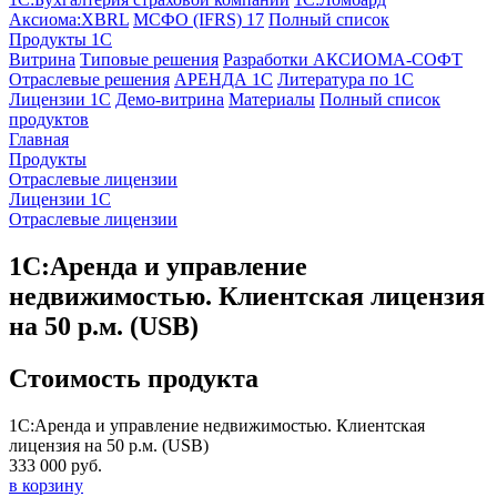
Аксиома:XBRL
МСФО (IFRS) 17
Полный список
Продукты 1С
Витрина
Типовые решения
Разработки
АКСИОМА-СОФТ
Отраслевые решения
АРЕНДА 1С
Литература по 1С
Лицензии 1C
Демо-витрина
Материалы
Полный список
продуктов
Главная
Продукты
Отраслевые лицензии
Лицензии 1С
Отраслевые лицензии
1С:Аренда и управление
недвижимостью. Клиентская лицензия
на 50 р.м. (USB)
Стоимость продукта
1С:Аренда и управление недвижимостью. Клиентская
лицензия на 50 р.м. (USB)
333 000 руб.
в корзину