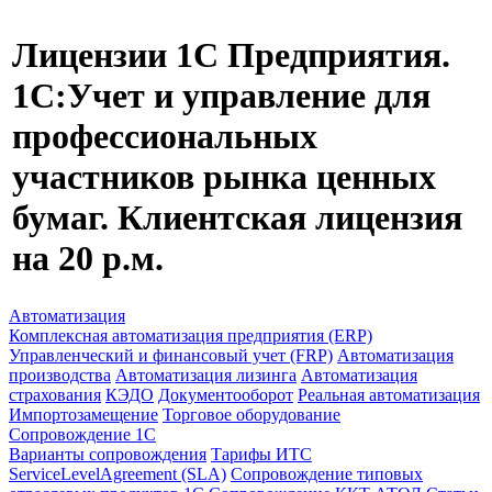
Лицензии 1С Предприятия.
1С:Учет и управление для
профессиональных
участников рынка ценных
бумаг. Клиентская лицензия
на 20 р.м.
Автоматизация
Комплексная автоматизация предприятия (ERP)
Управленческий и финансовый учет (FRP)
Автоматизация
производства
Автоматизация лизинга
Автоматизация
страхования
КЭДО
Документооборот
Реальная автоматизация
Импортозамещение
Торговое оборудование
Сопровождение 1С
Варианты сопровождения
Тарифы ИТС
ServiceLevelAgreement (SLA)
Сопровождение типовых