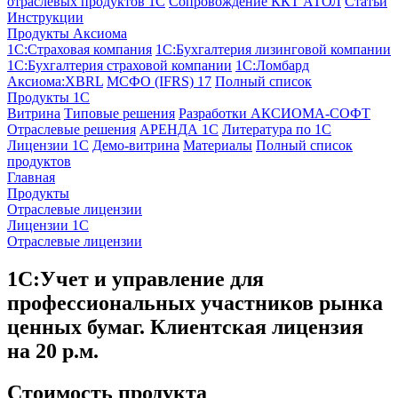
отраслевых продуктов 1С
Сопровождение ККТ АТОЛ
Статьи
Инструкции
Продукты Аксиома
1С:Страховая компания
1С:Бухгалтерия лизинговой компании
1С:Бухгалтерия страховой компании
1С:Ломбард
Аксиома:XBRL
МСФО (IFRS) 17
Полный список
Продукты 1С
Витрина
Типовые решения
Разработки
АКСИОМА-СОФТ
Отраслевые решения
АРЕНДА 1С
Литература по 1С
Лицензии 1C
Демо-витрина
Материалы
Полный список
продуктов
Главная
Продукты
Отраслевые лицензии
Лицензии 1С
Отраслевые лицензии
1С:Учет и управление для
профессиональных участников рынка
ценных бумаг. Клиентская лицензия
на 20 р.м.
Стоимость продукта