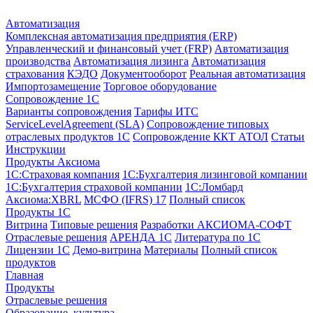
Автоматизация
Комплексная автоматизация предприятия (ERP)
Управленческий и финансовый учет (FRP)
Автоматизация
производства
Автоматизация лизинга
Автоматизация
страхования
КЭДО
Документооборот
Реальная автоматизация
Импортозамещение
Торговое оборудование
Сопровождение 1С
Варианты сопровождения
Тарифы ИТС
ServiceLevelAgreement (SLA)
Сопровождение типовых
отраслевых продуктов 1С
Сопровождение ККТ АТОЛ
Статьи
Инструкции
Продукты Аксиома
1С:Страховая компания
1С:Бухгалтерия лизинговой компании
1С:Бухгалтерия страховой компании
1С:Ломбард
Аксиома:XBRL
МСФО (IFRS) 17
Полный список
Продукты 1С
Витрина
Типовые решения
Разработки
АКСИОМА-СОФТ
Отраслевые решения
АРЕНДА 1С
Литература по 1С
Лицензии 1C
Демо-витрина
Материалы
Полный список
продуктов
Главная
Продукты
Отраслевые решения
Образование, культура