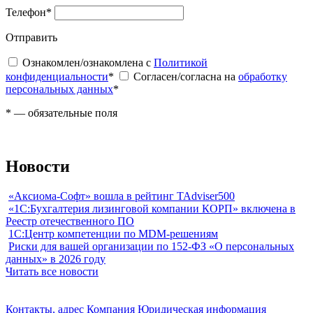
Телефон
*
Отправить
Ознакомлен/ознакомлена с
Политикой
конфиденциальности
*
Согласен/согласна на
обработку
персональных данных
*
*
— обязательные поля
Новости
«Аксиома-Софт» вошла в рейтинг TAdviser500
«1С:Бухгалтерия лизинговой компании КОРП» включена в
Реестр отечественного ПО
1С:Центр компетенции по MDM-решениям
Риски для вашей организации по 152-ФЗ «О персональных
данных» в 2026 году
Читать все новости
Контакты, адрес
Компания
Юридическая информация