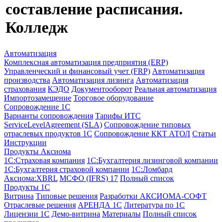
составление расписания.
Колледж
Автоматизация
Комплексная автоматизация предприятия (ERP)
Управленческий и финансовый учет (FRP)
Автоматизация
производства
Автоматизация лизинга
Автоматизация
страхования
КЭДО
Документооборот
Реальная автоматизация
Импортозамещение
Торговое оборудование
Сопровождение 1С
Варианты сопровождения
Тарифы ИТС
ServiceLevelAgreement (SLA)
Сопровождение типовых
отраслевых продуктов 1С
Сопровождение ККТ АТОЛ
Статьи
Инструкции
Продукты Аксиома
1С:Страховая компания
1С:Бухгалтерия лизинговой компании
1С:Бухгалтерия страховой компании
1С:Ломбард
Аксиома:XBRL
МСФО (IFRS) 17
Полный список
Продукты 1С
Витрина
Типовые решения
Разработки
АКСИОМА-СОФТ
Отраслевые решения
АРЕНДА 1С
Литература по 1С
Лицензии 1C
Демо-витрина
Материалы
Полный список