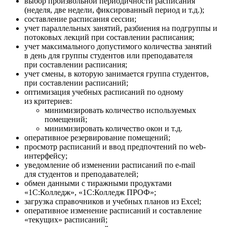
выбор произвольной периодичности расписания
(неделя, две недели, фиксированный период и т.д.);
составление расписания сессии;
учет параллельных занятий, разбиения на подгруппы и
потоковых лекций при составлении расписания;
учет максимального допустимого количества занятий
в день для группы студентов или преподавателя
при составлении расписания;
учет смены, в которую занимается группа студентов,
при составлении расписаний;
оптимизация учебных расписаний по одному
из критериев:
минимизировать количество используемых
помещений;
минимизировать количество окон и т.д.
оперативное резервирование помещений;
просмотр расписаний и ввод предпочтений по web-
интерфейсу;
уведомление об изменении расписаний по e-mail
для студентов и преподавателей;
обмен данными с тиражными продуктами
«1С:Колледж», «1С:Колледж ПРОФ»;
загрузка справочников и учебных планов из Excel;
оперативное изменение расписаний и составление
«текущих» расписаний;