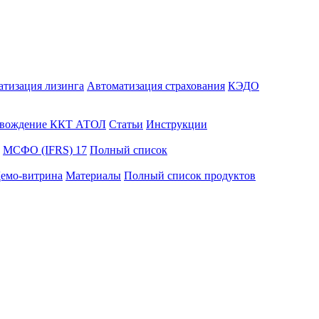
атизация лизинга
Автоматизация страхования
КЭДО
вождение ККТ АТОЛ
Статьи
Инструкции
МСФО (IFRS) 17
Полный список
емо-витрина
Материалы
Полный список продуктов