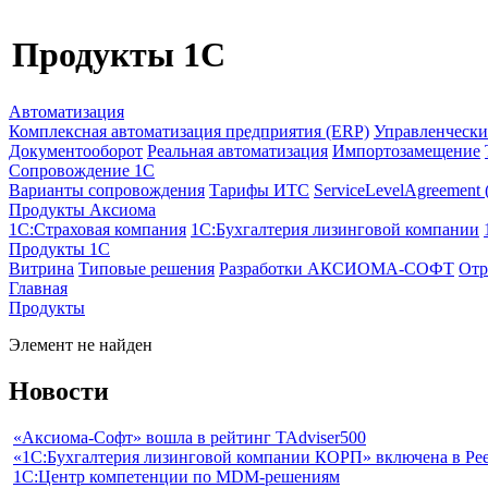
Продукты 1C
Автоматизация
Комплексная автоматизация предприятия (ERP)
Управленчески
Документооборот
Реальная автоматизация
Импортозамещение
Сопровождение 1С
Варианты сопровождения
Тарифы ИТС
ServiceLevelAgreement
Продукты Аксиома
1С:Страховая компания
1С:Бухгалтерия лизинговой компании
Продукты 1С
Витрина
Типовые решения
Разработки
АКСИОМА-СОФТ
Отр
Главная
Продукты
Элемент не найден
Новости
«Аксиома-Софт» вошла в рейтинг TAdviser500
«1С:Бухгалтерия лизинговой компании КОРП» включена в Рее
1С:Центр компетенции по MDM-решениям