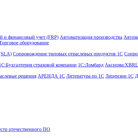
й и финансовый учет (FRP)
Автоматизация производства
Автом
Торговое оборудование
 (SLA)
Сопровождение типовых отраслевых продуктов 1С
Сопро
1С:Бухгалтерия страховой компании
1С:Ломбард
Аксиома:XBRL
аслевые решения
АРЕНДА 1С
Литература по 1С
Лицензии 1C
Д
стр отечественного ПО