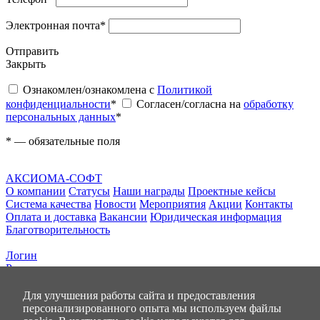
Электронная почта
*
Отправить
Закрыть
Ознакомлен/ознакомлена с
Политикой
конфиденциальности
*
Согласен/согласна на
обработку
персональных данных
*
*
— обязательные поля
АКСИОМА-СОФТ
О компании
Статусы
Наши награды
Проектные кейсы
Система качества
Новости
Мероприятия
Акции
Контакты
Оплата и доставка
Вакансии
Юридическая информация
Благотворительность
Логин
Регистрация
0
позиций
Для улучшения работы сайта и предоставления
на сумму
0.00 руб
персонализированного опыта мы используем файлы