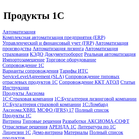
Продукты 1C
Автоматизация
Комплексная автоматизация предприятия (ERP)
Управленческий и финансовый учет (FRP)
Автоматизация
производства
Автоматизация лизинга
Автоматизация
страхования
КЭДО
Документооборот
Реальная автоматизация
Импортозамещение
Торговое оборудование
Сопровождение 1С
Варианты сопровождения
Тарифы ИТС
ServiceLevelAgreement (SLA)
Сопровождение типовых
отраслевых продуктов 1С
Сопровождение ККТ АТОЛ
Статьи
Инструкции
Продукты Аксиома
1С:Страховая компания
1С:Бухгалтерия лизинговой компании
1С:Бухгалтерия страховой компании
1С:Ломбард
Аксиома:XBRL
МСФО (IFRS) 17
Полный список
Продукты 1С
Витрина
Типовые решения
Разработки
АКСИОМА-СОФТ
Отраслевые решения
АРЕНДА 1С
Литература по 1С
Лицензии 1C
Демо-витрина
Материалы
Полный список
продуктов