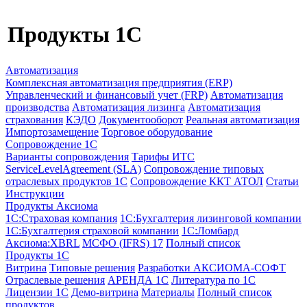
Продукты 1C
Автоматизация
Комплексная автоматизация предприятия (ERP)
Управленческий и финансовый учет (FRP)
Автоматизация
производства
Автоматизация лизинга
Автоматизация
страхования
КЭДО
Документооборот
Реальная автоматизация
Импортозамещение
Торговое оборудование
Сопровождение 1С
Варианты сопровождения
Тарифы ИТС
ServiceLevelAgreement (SLA)
Сопровождение типовых
отраслевых продуктов 1С
Сопровождение ККТ АТОЛ
Статьи
Инструкции
Продукты Аксиома
1С:Страховая компания
1С:Бухгалтерия лизинговой компании
1С:Бухгалтерия страховой компании
1С:Ломбард
Аксиома:XBRL
МСФО (IFRS) 17
Полный список
Продукты 1С
Витрина
Типовые решения
Разработки
АКСИОМА-СОФТ
Отраслевые решения
АРЕНДА 1С
Литература по 1С
Лицензии 1C
Демо-витрина
Материалы
Полный список
продуктов