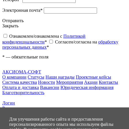
Электронная почта
*
Отправить
Закрыть
Ознакомлен/ознакомлена с
Политикой
конфиденциальности
*
Согласен/согласна на
обработку
персональных данных
*
*
— обязательные поля
АКСИОМА-СОФТ
О компании
Статусы
Наши награды
Проектные кейсы
Система качества
Новости
Мероприятия
Акции
Контакты
Оплата и доставка
Вакансии
Юридическая информация
Благотворительность
Логин
Регистрация
0
позиций
Для улучшения работы сайта и предоставления
на сумму
0.00 руб
персонализированного опыта мы используем файлы