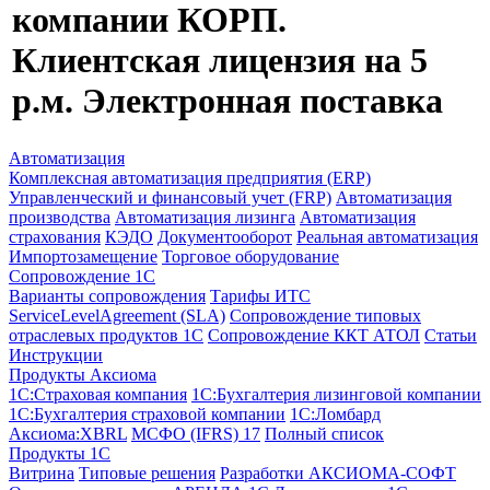
компании КОРП.
Клиентская лицензия на 5
р.м. Электронная поставка
Автоматизация
Комплексная автоматизация предприятия (ERP)
Управленческий и финансовый учет (FRP)
Автоматизация
производства
Автоматизация лизинга
Автоматизация
страхования
КЭДО
Документооборот
Реальная автоматизация
Импортозамещение
Торговое оборудование
Сопровождение 1С
Варианты сопровождения
Тарифы ИТС
ServiceLevelAgreement (SLA)
Сопровождение типовых
отраслевых продуктов 1С
Сопровождение ККТ АТОЛ
Статьи
Инструкции
Продукты Аксиома
1С:Страховая компания
1С:Бухгалтерия лизинговой компании
1С:Бухгалтерия страховой компании
1С:Ломбард
Аксиома:XBRL
МСФО (IFRS) 17
Полный список
Продукты 1С
Витрина
Типовые решения
Разработки
АКСИОМА-СОФТ