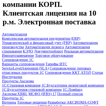
компании КОРП.
Клиентская лицензия на 10
р.м. Электронная поставка
Автоматизация
Комплексная автоматизация предприятия (ERP)
Управленческий и финансовый учет (FRP)
Автоматизация
производства
Автоматизация лизинга
Автоматизация
страхования
КЭДО
Документооборот
Реальная автоматизация
Импортозамещение
Торговое оборудование
Сопровождение 1С
Варианты сопровождения
Тарифы ИТС
ServiceLevelAgreement (SLA)
Сопровождение типовых
отраслевых продуктов 1С
Сопровождение ККТ АТОЛ
Статьи
Инструкции
Продукты Аксиома
1С:Страховая компания
1С:Бухгалтерия лизинговой компании
1С:Бухгалтерия страховой компании
1С:Ломбард
Аксиома:XBRL
МСФО (IFRS) 17
Полный список
Продукты 1С
Витрина
Типовые решения
Разработки
АКСИОМА-СОФТ