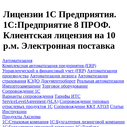
Лицензии 1С Предприятия.
1С:Предприятие 8 ПРОФ.
Клиентская лицензия на 10
р.м. Электронная поставка
Автоматизация
Комплексная автоматизация предприятия (ERP)
Управленческий и финансовый учет (FRP)
Автоматизация
производства
Автоматизация лизинга
Автоматизация
страхования
КЭДО
Документооборот
Реальная автоматизация
Импортозамещение
Торговое оборудование
Сопровождение 1С
Варианты сопровождения
Тарифы ИТС
ServiceLevelAgreement (SLA)
Сопровождение типовых
отраслевых продуктов 1С
Сопровождение ККТ АТОЛ
Статьи
Инструкции
Продукты Аксиома
1С:Страховая компания
1С:Бухгалтерия лизинговой компании
1С:Бухгалтерия страховой компании
1С:Ломбард