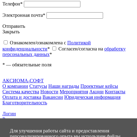
Телефон
*
Электронная почта
*
Отправить
Закрыть
Ознакомлен/ознакомлена с
Политикой
конфиденциальности
*
Согласен/согласна на
обработку
персональных данных
*
*
— обязательные поля
АКСИОМА-СОФТ
О компании
Статусы
Наши награды
Проектные кейсы
Система качества
Новости
Мероприятия
Акции
Контакты
Оплата и доставка
Вакансии
Юридическая информация
Благотворительность
Логин
Регистрация
0
позиций
Для улучшения работы сайта и предоставления
на сумму
0.00 руб
персонализированного опыта мы используем файлы