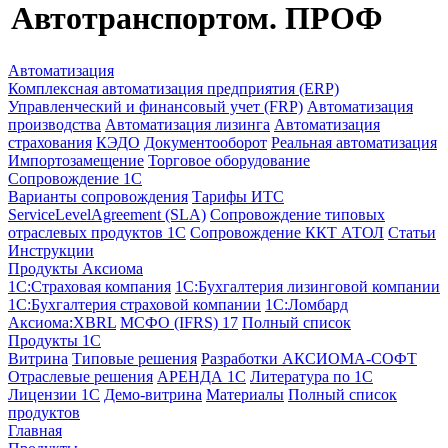
Автотранспортом. ПРОФ
Автоматизация
Комплексная автоматизация предприятия (ERP)
Управленческий и финансовый учет (FRP)
Автоматизация
производства
Автоматизация лизинга
Автоматизация
страхования
КЭДО
Документооборот
Реальная автоматизация
Импортозамещение
Торговое оборудование
Сопровождение 1С
Варианты сопровождения
Тарифы ИТС
ServiceLevelAgreement (SLA)
Сопровождение типовых
отраслевых продуктов 1С
Сопровождение ККТ АТОЛ
Статьи
Инструкции
Продукты Аксиома
1С:Страховая компания
1С:Бухгалтерия лизинговой компании
1С:Бухгалтерия страховой компании
1С:Ломбард
Аксиома:XBRL
МСФО (IFRS) 17
Полный список
Продукты 1С
Витрина
Типовые решения
Разработки
АКСИОМА-СОФТ
Отраслевые решения
АРЕНДА 1С
Литература по 1С
Лицензии 1C
Демо-витрина
Материалы
Полный список
продуктов
Главная