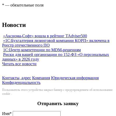
*
— обязательные поля
Новости
«Аксиома-Софт» вошла в рейтинг TAdviser500
«1С:Бухгалтерия лизинговой компании КОРП» включена в
Реестр отечественного ПО
1С:Центр компетенции по MDM-решениям
Риски для вашей организации по 152-ФЗ «О персональных
данных» в 2026 году
Читать все новости
Контакты, адрес
Компания
Юридическая информация
Конфиденциальность
Пользователь этого устройства закрыл баннер с предупреждением об использовании
cookie
.
Отправить заявку
Имя
*