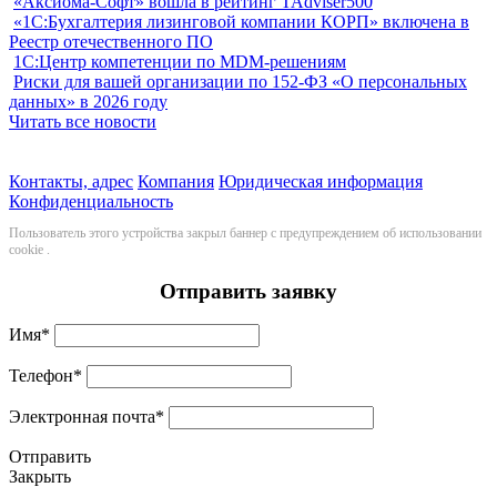
«Аксиома-Софт» вошла в рейтинг TAdviser500
«1С:Бухгалтерия лизинговой компании КОРП» включена в
Реестр отечественного ПО
1С:Центр компетенции по MDM-решениям
Риски для вашей организации по 152-ФЗ «О персональных
данных» в 2026 году
Читать все новости
Контакты, адрес
Компания
Юридическая информация
Конфиденциальность
Пользователь этого устройства закрыл баннер с предупреждением об использовании
cookie
.
Отправить заявку
Имя
*
Телефон
*
Электронная почта
*
Отправить
Закрыть