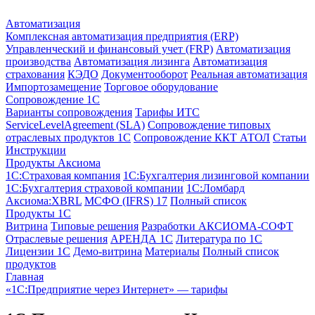
Автоматизация
Комплексная автоматизация предприятия (ERP)
Управленческий и финансовый учет (FRP)
Автоматизация
производства
Автоматизация лизинга
Автоматизация
страхования
КЭДО
Документооборот
Реальная автоматизация
Импортозамещение
Торговое оборудование
Сопровождение 1С
Варианты сопровождения
Тарифы ИТС
ServiceLevelAgreement (SLA)
Сопровождение типовых
отраслевых продуктов 1С
Сопровождение ККТ АТОЛ
Статьи
Инструкции
Продукты Аксиома
1С:Страховая компания
1С:Бухгалтерия лизинговой компании
1С:Бухгалтерия страховой компании
1С:Ломбард
Аксиома:XBRL
МСФО (IFRS) 17
Полный список
Продукты 1С
Витрина
Типовые решения
Разработки
АКСИОМА-СОФТ
Отраслевые решения
АРЕНДА 1С
Литература по 1С
Лицензии 1C
Демо-витрина
Материалы
Полный список
продуктов
Главная
«1С:Предприятие через Интернет» — тарифы