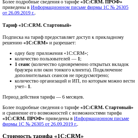
Более подробные сведения о тарифе
«1С:CRM. ПРОФ»
приведены в
Информационном письме фирмы 1С № 26305
от 26.09.2019 г.
.
Тариф «1С:CRM. Стартовый»
Подписка на тариф предоставляет доступ к прикладному
решению
«1C:CRM»
и разрешает:
одну базу приложения «1С:CRM»;
количество пользователей —
1
;
1 сеанс
(количество одновременно открытых вкладок
браузера или окон тонкого клиента). Подключение
дополнительных сеансов не предусмотрено;
количество организаций и ИП, по которым можно вести
учет–
1
.
Период действия тарифа — 6 месяцев.
Более подробные сведения о тарифе
«1С:CRM. Стартовый»
и сравнение его возможностей с возможностями тарифа
«1С:CRM. ПРОФ»
приведены в
Информационном письме
фирмы 1С № 26305 от 26.09.2019 г.
.
Стоимость тарифа «1С:CRM»