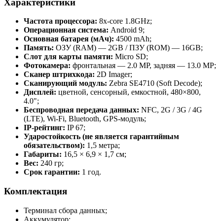
Характеристики
Частота процессора:
8x-core 1.8GHz;
Операционная система:
Android 9;
Основная батарея (мАч):
4500 mAh;
Память:
ОЗУ (RAM) — 2GB / ПЗУ (ROM) — 16GB;
Слот для карты памяти:
Micro SD;
Фотокамера:
фронтальная — 2.0 MP, задняя — 13.0 MP;
Сканер штрихкода:
2D Imager;
Сканирующий модуль:
Zebra SE4710 (Soft Decode);
Дисплей:
цветной, сенсорный, емкостной, 480×800,
4.0";
Беспроводная передача данных:
NFC, 2G / 3G / 4G
(LTE), Wi-Fi, Bluetooth, GPS-модуль;
IP-рейтинг:
IP 67;
Ударостойкость (не является гарантийным
обязательством):
1,5 метра;
Габариты:
16,5 × 6,9 × 1,7 см;
Вес:
240 гр;
Срок гарантии:
1 год.
Комплектация
Терминал сбора данных;
Аккумулятор;