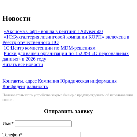
Новости
«Аксиома-Софт» вошла в рейтинг TAdviser500
«1С:Бухгалтерия лизинговой компании КОРП» включена в
Реестр отечественного ПО
1С:Центр компетенции по MDM-решениям
Риски для вашей организации по 152-ФЗ «О персональных
данных» в 2026 году
Читать все новости
Контакты, адрес
Компания
Юридическая информация
Конфиденциальность
Пользователь этого устройства закрыл баннер с предупреждением об использовании
cookie
.
Отправить заявку
Имя
*
Телефон
*