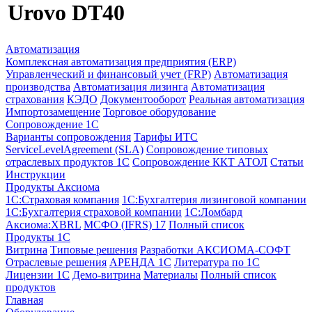
Urovo DT40
Автоматизация
Комплексная автоматизация предприятия (ERP)
Управленческий и финансовый учет (FRP)
Автоматизация
производства
Автоматизация лизинга
Автоматизация
страхования
КЭДО
Документооборот
Реальная автоматизация
Импортозамещение
Торговое оборудование
Сопровождение 1С
Варианты сопровождения
Тарифы ИТС
ServiceLevelAgreement (SLA)
Сопровождение типовых
отраслевых продуктов 1С
Сопровождение ККТ АТОЛ
Статьи
Инструкции
Продукты Аксиома
1С:Страховая компания
1С:Бухгалтерия лизинговой компании
1С:Бухгалтерия страховой компании
1С:Ломбард
Аксиома:XBRL
МСФО (IFRS) 17
Полный список
Продукты 1С
Витрина
Типовые решения
Разработки
АКСИОМА-СОФТ
Отраслевые решения
АРЕНДА 1С
Литература по 1С
Лицензии 1C
Демо-витрина
Материалы
Полный список
продуктов
Главная