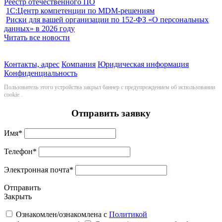
Реестр отечественного ПО
1С:Центр компетенции по MDM-решениям
Риски для вашей организации по 152-ФЗ «О персональных
данных» в 2026 году
Читать все новости
Контакты, адрес
Компания
Юридическая информация
Конфиденциальность
Пользователь этого устройства закрыл баннер с предупреждением об использовании
cookie
.
Отправить заявку
Имя
*
Телефон
*
Электронная почта
*
Отправить
Закрыть
Ознакомлен/ознакомлена с
Политикой