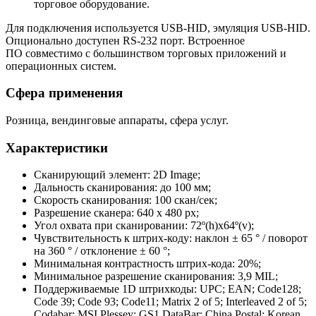
торговое оборудование.
Для подключения используется USB-HID, эмуляция USB-HID.
Опционально доступен RS-232 порт. Встроенное
ПО совместимо с большинством торговых приложений и
операционных систем.
Сфера применения
Розница, вендинговые аппараты, сфера услуг.
Характеристики
Сканирующий элемент: 2D Image;
Дальность сканирования: до 100 мм;
Скорость сканирования: 100 скан/сек;
Разрешение сканера: 640 х 480 px;
Угол охвата при сканировании: 72º(h)x64º(v);
Чувствительность к штрих-коду: наклон ± 65 ° / поворот
на 360 ° / отклонение ± 60 °;
Минимальная контрастность штрих-кода: 20%;
Минимальное разрешение сканирования: 3,9 MIL;
Поддерживаемые 1D штрихкоды: UPC; EAN; Code128;
Code 39; Code 93; Code11; Matrix 2 of 5; Interleaved 2 of 5;
Codabar; MSI Plessey; GS1 DataBar; China Postal; Korean