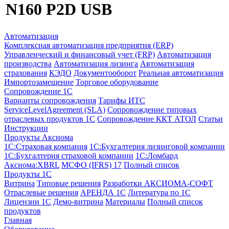
N160 P2D USB
Автоматизация
Комплексная автоматизация предприятия (ERP)
Управленческий и финансовый учет (FRP)
Автоматизация
производства
Автоматизация лизинга
Автоматизация
страхования
КЭДО
Документооборот
Реальная автоматизация
Импортозамещение
Торговое оборудование
Сопровождение 1С
Варианты сопровождения
Тарифы ИТС
ServiceLevelAgreement (SLA)
Сопровождение типовых
отраслевых продуктов 1С
Сопровождение ККТ АТОЛ
Статьи
Инструкции
Продукты Аксиома
1С:Страховая компания
1С:Бухгалтерия лизинговой компании
1С:Бухгалтерия страховой компании
1С:Ломбард
Аксиома:XBRL
МСФО (IFRS) 17
Полный список
Продукты 1С
Витрина
Типовые решения
Разработки
АКСИОМА-СОФТ
Отраслевые решения
АРЕНДА 1С
Литература по 1С
Лицензии 1C
Демо-витрина
Материалы
Полный список
продуктов
Главная