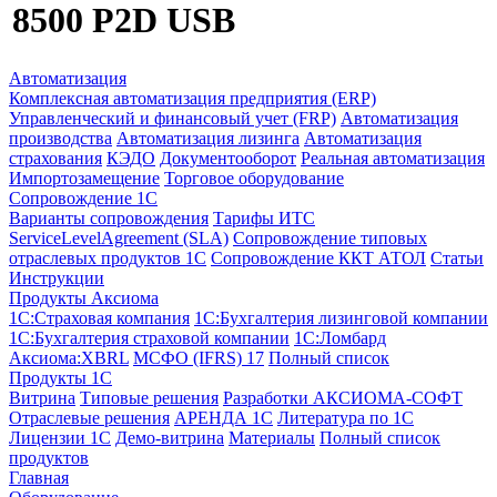
8500 P2D USB
Автоматизация
Комплексная автоматизация предприятия (ERP)
Управленческий и финансовый учет (FRP)
Автоматизация
производства
Автоматизация лизинга
Автоматизация
страхования
КЭДО
Документооборот
Реальная автоматизация
Импортозамещение
Торговое оборудование
Сопровождение 1С
Варианты сопровождения
Тарифы ИТС
ServiceLevelAgreement (SLA)
Сопровождение типовых
отраслевых продуктов 1С
Сопровождение ККТ АТОЛ
Статьи
Инструкции
Продукты Аксиома
1С:Страховая компания
1С:Бухгалтерия лизинговой компании
1С:Бухгалтерия страховой компании
1С:Ломбард
Аксиома:XBRL
МСФО (IFRS) 17
Полный список
Продукты 1С
Витрина
Типовые решения
Разработки
АКСИОМА-СОФТ
Отраслевые решения
АРЕНДА 1С
Литература по 1С
Лицензии 1C
Демо-витрина
Материалы
Полный список
продуктов
Главная