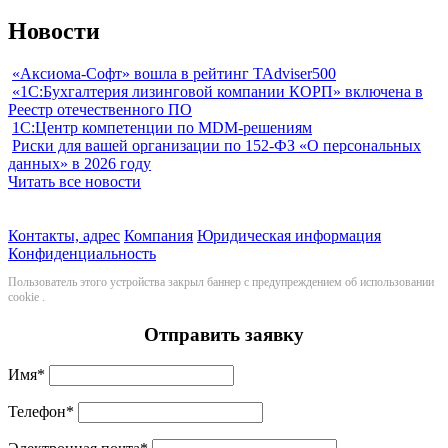
Новости
«Аксиома-Софт» вошла в рейтинг TAdviser500
«1С:Бухгалтерия лизинговой компании КОРП» включена в
Реестр отечественного ПО
1С:Центр компетенции по MDM-решениям
Риски для вашей организации по 152-ФЗ «О персональных
данных» в 2026 году
Читать все новости
Контакты, адрес
Компания
Юридическая информация
Конфиденциальность
Пользователь этого устройства закрыл баннер с предупреждением об использовании
cookie
.
Отправить заявку
Имя
*
Телефон
*