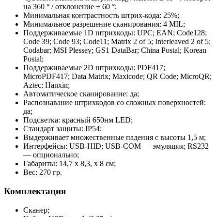
на 360 ° / отклонение ± 60 °;
Минимальная контрастность штрих-кода: 25%;
Минимальное разрешение сканирования: 4 MIL;
Поддерживаемые 1D штрихкоды: UPC; EAN; Code128;
Code 39; Code 93; Code11; Matrix 2 of 5; Interleaved 2 of 5;
Codabar; MSI Plessey; GS1 DataBar; China Postal; Korean
Postal;
Поддерживаемые 2D штрихкоды: PDF417;
MicroPDF417; Data Matrix; Maxicode; QR Code; MicroQR;
Aztec; Hanxin;
Автоматическое сканирование: да;
Распознавание штрихкодов со сложных поверхностей:
да;
Подсветка: красный 650нм LED;
Стандарт защиты: IP54;
Выдерживает множественные падения с высоты 1,5 м;
Интерфейсы: USB-HID; USB-COM — эмуляция; RS232
— опционально;
Габариты: 14,7 x 8,3, x 8 см;
Вес: 270 гр.
Комплектация
Сканер;