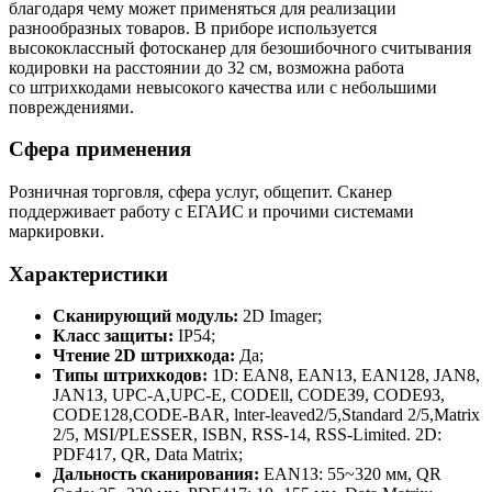
благодаря чему может применяться для реализации
разнообразных товаров. В приборе используется
высококлассный фотосканер для безошибочного считывания
кодировки на расстоянии до 32 см, возможна работа
со штрихкодами невысокого качества или с небольшими
повреждениями.
Сфера применения
Розничная торговля, сфера услуг, общепит. Сканер
поддерживает работу с ЕГАИС и прочими системами
маркировки.
Характеристики
Сканирующий модуль:
2D Imager;
Класс защиты:
IP54;
Чтение 2D штрихкода:
Да;
Типы штрихкодов:
1D: EAN8, EAN1З, EAN128, JAN8,
JAN1З, UPC-A,UPC-E, CODEll, СОDЕЗ9, CODE93,
CODE128,CODE-BAR, lnter-leaved2/5,Standard 2/5,Matrix
2/5, MSI/PLESSER, ISBN, RSS-14, RSS-Limited. 2D:
PDF417, QR, Data Matrix;
Дальность сканирования:
EAN1З: 55~320 мм, QR