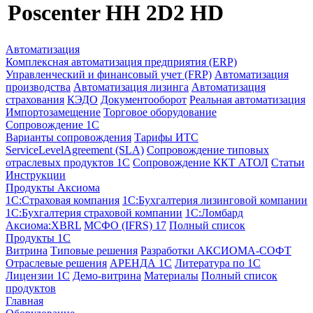
Poscenter HH 2D2 HD
Автоматизация
Комплексная автоматизация предприятия (ERP)
Управленческий и финансовый учет (FRP)
Автоматизация
производства
Автоматизация лизинга
Автоматизация
страхования
КЭДО
Документооборот
Реальная автоматизация
Импортозамещение
Торговое оборудование
Сопровождение 1С
Варианты сопровождения
Тарифы ИТС
ServiceLevelAgreement (SLA)
Сопровождение типовых
отраслевых продуктов 1С
Сопровождение ККТ АТОЛ
Статьи
Инструкции
Продукты Аксиома
1С:Страховая компания
1С:Бухгалтерия лизинговой компании
1С:Бухгалтерия страховой компании
1С:Ломбард
Аксиома:XBRL
МСФО (IFRS) 17
Полный список
Продукты 1С
Витрина
Типовые решения
Разработки
АКСИОМА-СОФТ
Отраслевые решения
АРЕНДА 1С
Литература по 1С
Лицензии 1C
Демо-витрина
Материалы
Полный список
продуктов
Главная