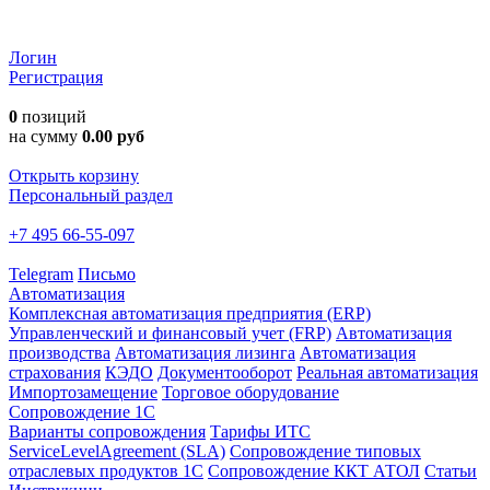
Логин
Регистрация
0
позиций
на сумму
0.00 руб
Открыть корзину
Персональный раздел
+7 495 66-55-097
Telegram
Письмо
Автоматизация
Комплексная автоматизация предприятия (ERP)
Управленческий и финансовый учет (FRP)
Автоматизация
производства
Автоматизация лизинга
Автоматизация
страхования
КЭДО
Документооборот
Реальная автоматизация
Импортозамещение
Торговое оборудование
Сопровождение 1С
Варианты сопровождения
Тарифы ИТС
ServiceLevelAgreement (SLA)
Сопровождение типовых
отраслевых продуктов 1С
Сопровождение ККТ АТОЛ
Статьи