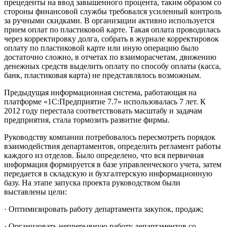
прецеденты на ввод завышенного процента, таким образом со
стороны финансовой службы требовался усиленный контроль
за ручными скидками. В организации активно используется
прием оплат по пластиковой карте. Такая оплата проводилась
через корректировку долга, собрать в журнале корректировок
оплату по пластиковой карте или иную операцию было
достаточно сложно, в отчетах по взаиморасчетам, движению
денежных средств выделить оплату по способу оплаты (касса,
банк, пластиковая карта) не представлялось возможным.
Предыдущая информационная система, работающая на
платформе «1С:Предприятие 7.7» использовалась 7 лет. К
2012 году перестала соответствовать масштабу и задачам
предприятия, стала тормозить развитие фирмы.
Руководству компании потребовалось пересмотреть порядок
взаимодействия департаментов, определить регламент работы
каждого из отделов. Было определено, что вся первичная
информация формируется в базе управленческого учета, затем
передается в складскую и бухгалтерскую информационную
базу. На этапе запуска проекта руководством были
выставлены цели:
· Оптимизировать работу департамента закупок, продаж;
· Организовать непрерывную работу департаментов со