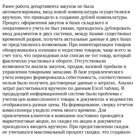
Ранее работа департамента закупок не была
автоматизирована, ввод новой номенклатуры осуществлялся
вручную, что приводило к созданию дублей номенклатуры.
Процесс оформления закупок в базах складского и
оперативного учета не был увязан, приходилось дублировать
ввод документов в двух системах, между базами существовал
временной разрыв, получить актуальные данные в двух базах
не представлялось возможным. При инвентаризации товаров
обнаруживались излишки и недостачи товаров, чаще всего за
счет того, что оприходован или списан не тот товар, который
фактически участвовал в обороте. Отсутствовали
возможности анализа закупок, продаж, валовой прибыли и
управления товарными запасами. В базе управленческого
учета неверно формировалась себестоимость, соответственно
нельзя было получить достоверные данные о затратах. Анализ
затрат рассчитывался вручную по данным Excel таблиц. В
предыдущей информационной системе были проблемы с
учетом цен комиссионного товара: в документах и ведомостях
отображались разные цены. На формирование, сверку отчетов
комиссионера уходило очень много времени. Для
привлечения клиентов в компании постоянно проводятся
маркетинговые акции, но скидку по акции в документах
приходилось вводить вручную. При предоставлении скидок
не учитывался максимальный процент скидки, что создавало