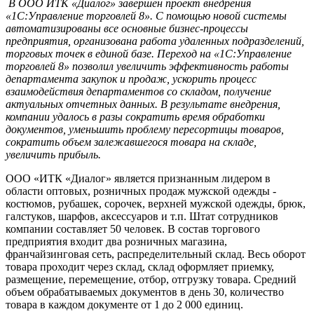
В ООО ИТК «Диалог» завершен проект внедрения
«1С:Управление торговлей 8». С помощью новой системы
автоматизированы все основные бизнес-процессы
предприятия, организована работа удаленных подразделений,
торговых точек в единой базе. Переход на «1С:Управление
торговлей 8» позволил увеличить эффективность работы
департамента закупок и продаж, ускорить процесс
взаимодействия департаментов со складом, получение
актуальных отчетных данных. В результате внедрения,
компании удалось в разы сократить время обработки
документов, уменьшить проблему пересортицы товаров,
сократить объем залежавшегося товара на складе,
увеличить прибыль.
ООО «ИТК «Диалог» является признанным лидером в
области оптовых, розничных продаж мужской одежды -
костюмов, рубашек, сорочек, верхней мужской одежды, брюк,
галстуков, шарфов, аксессуаров и т.п. Штат сотрудников
компании составляет 50 человек. В состав торгового
предприятия входит два розничных магазина,
франчайзинговая сеть, распределительный склад. Весь оборот
товара проходит через склад, склад оформляет приемку,
размещение, перемещение, отбор, отгрузку товара. Средний
объем обрабатываемых документов в день 30, количество
товара в каждом документе от 1 до 2 000 единиц.