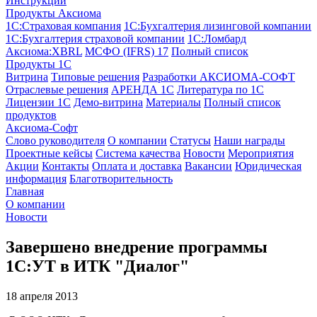
Инструкции
Продукты Аксиома
1С:Страховая компания
1С:Бухгалтерия лизинговой компании
1С:Бухгалтерия страховой компании
1С:Ломбард
Аксиома:XBRL
МСФО (IFRS) 17
Полный список
Продукты 1С
Витрина
Типовые решения
Разработки
АКСИОМА-СОФТ
Отраслевые решения
АРЕНДА 1С
Литература по 1С
Лицензии 1C
Демо-витрина
Материалы
Полный список
продуктов
Аксиома-Софт
Слово руководителя
О компании
Статусы
Наши награды
Проектные кейсы
Система качества
Новости
Мероприятия
Акции
Контакты
Оплата и доставка
Вакансии
Юридическая
информация
Благотворительность
Главная
О компании
Новости
Завершено внедрение программы
1С:УТ в ИТК "Диалог"
18 апреля 2013