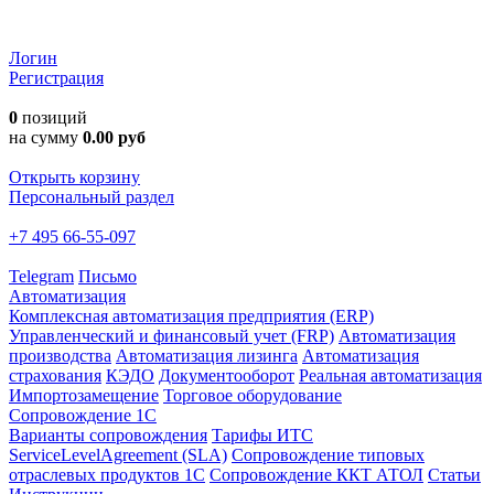
Логин
Регистрация
0
позиций
на сумму
0.00 руб
Открыть корзину
Персональный раздел
+7 495 66-55-097
Telegram
Письмо
Автоматизация
Комплексная автоматизация предприятия (ERP)
Управленческий и финансовый учет (FRP)
Автоматизация
производства
Автоматизация лизинга
Автоматизация
страхования
КЭДО
Документооборот
Реальная автоматизация
Импортозамещение
Торговое оборудование
Сопровождение 1С
Варианты сопровождения
Тарифы ИТС
ServiceLevelAgreement (SLA)
Сопровождение типовых
отраслевых продуктов 1С
Сопровождение ККТ АТОЛ
Статьи