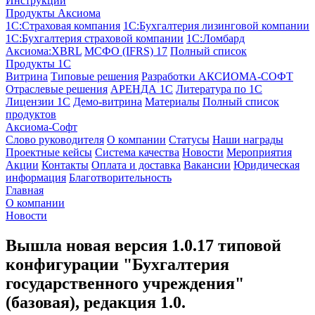
Инструкции
Продукты Аксиома
1С:Страховая компания
1С:Бухгалтерия лизинговой компании
1С:Бухгалтерия страховой компании
1С:Ломбард
Аксиома:XBRL
МСФО (IFRS) 17
Полный список
Продукты 1С
Витрина
Типовые решения
Разработки
АКСИОМА-СОФТ
Отраслевые решения
АРЕНДА 1С
Литература по 1С
Лицензии 1C
Демо-витрина
Материалы
Полный список
продуктов
Аксиома-Софт
Слово руководителя
О компании
Статусы
Наши награды
Проектные кейсы
Система качества
Новости
Мероприятия
Акции
Контакты
Оплата и доставка
Вакансии
Юридическая
информация
Благотворительность
Главная
О компании
Новости
Вышла новая версия 1.0.17 типовой
конфигурации "Бухгалтерия
государственного учреждения"
(базовая), редакция 1.0.