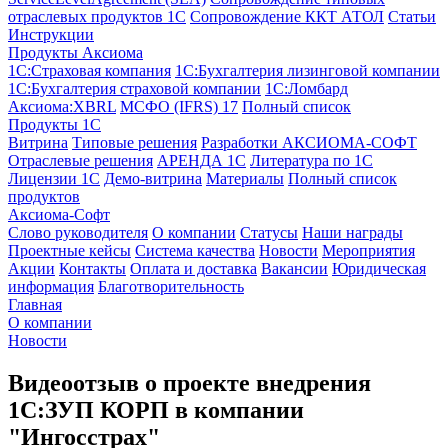
отраслевых продуктов 1С
Сопровождение ККТ АТОЛ
Статьи
Инструкции
Продукты Аксиома
1С:Страховая компания
1С:Бухгалтерия лизинговой компании
1С:Бухгалтерия страховой компании
1С:Ломбард
Аксиома:XBRL
МСФО (IFRS) 17
Полный список
Продукты 1С
Витрина
Типовые решения
Разработки
АКСИОМА-СОФТ
Отраслевые решения
АРЕНДА 1С
Литература по 1С
Лицензии 1C
Демо-витрина
Материалы
Полный список
продуктов
Аксиома-Софт
Слово руководителя
О компании
Статусы
Наши награды
Проектные кейсы
Система качества
Новости
Мероприятия
Акции
Контакты
Оплата и доставка
Вакансии
Юридическая
информация
Благотворительность
Главная
О компании
Новости
Видеоотзыв о проекте внедрения
1С:ЗУП КОРП в компании
"Ингосстрах"