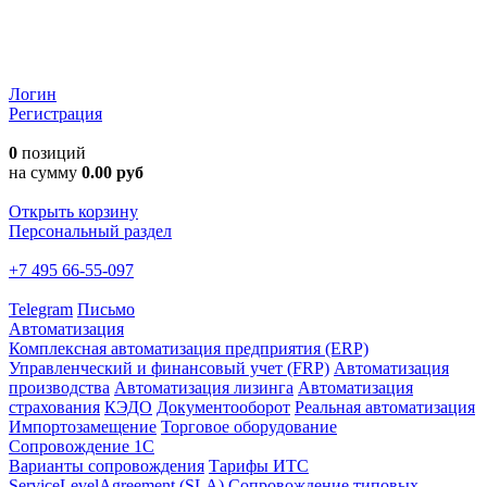
Логин
Регистрация
0
позиций
на сумму
0.00 руб
Открыть корзину
Персональный раздел
+7 495 66-55-097
Telegram
Письмо
Автоматизация
Комплексная автоматизация предприятия (ERP)
Управленческий и финансовый учет (FRP)
Автоматизация
производства
Автоматизация лизинга
Автоматизация
страхования
КЭДО
Документооборот
Реальная автоматизация
Импортозамещение
Торговое оборудование
Сопровождение 1С
Варианты сопровождения
Тарифы ИТС
ServiceLevelAgreement (SLA)
Сопровождение типовых