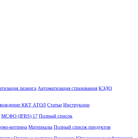
атизация лизинга
Автоматизация страхования
КЭДО
вождение ККТ АТОЛ
Статьи
Инструкции
МСФО (IFRS) 17
Полный список
емо-витрина
Материалы
Полный список продуктов