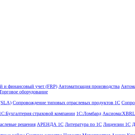
й и финансовый учет (FRP)
Автоматизация производства
Автом
Торговое оборудование
 (SLA)
Сопровождение типовых отраслевых продуктов 1С
Сопро
1С:Бухгалтерия страховой компании
1С:Ломбард
Аксиома:XBRL
аслевые решения
АРЕНДА 1С
Литература по 1С
Лицензии 1C
Д