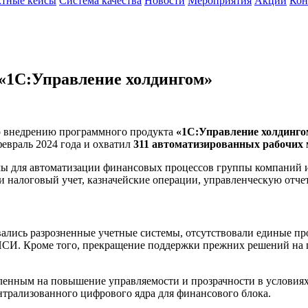
тные кейсы
Система качества
Новости
Мероприятия
Акции
Кон
 «1С:Управление холдингом»
о внедрению программного продукта
«1С:Управление холдинго
февраль 2024 года и охватил
311 автоматизированных рабочих 
мы для автоматизации финансовых процессов группы компаний 
 и налоговый учет, казначейские операции, управленческую от
ались разрозненные учетные системы, отсутствовали единые пр
 НСИ. Кроме того, прекращение поддержки прежних решений на
ленным на повышение управляемости и прозрачности в условиях
нтрализованного цифрового ядра для финансового блока.