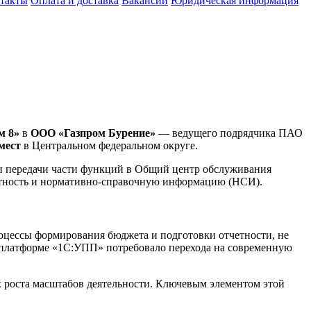
такты
Оплата и доставка
Вакансии
Юридическая информация
м 8»
в
ООО «Газпром Бурение»
— ведущего подрядчика ПАО
мест
в Центральном федеральном округе.
и передачи части функций в Общий центр обслуживания
четность и нормативно-справочную информацию (НСИ).
оцессы формирования бюджета и подготовки отчетности, не
 платформе «1С:УПП» потребовало перехода на современную
 роста масштабов деятельности. Ключевым элементом этой