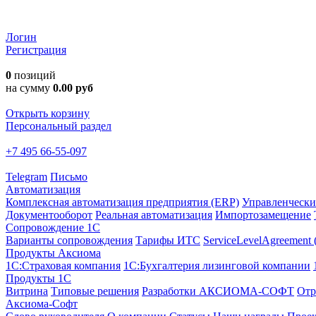
Логин
Регистрация
0
позиций
на сумму
0.00 руб
Открыть корзину
Персональный раздел
+7 495 66-55-097
Telegram
Письмо
Автоматизация
Комплексная автоматизация предприятия (ERP)
Управленчески
Документооборот
Реальная автоматизация
Импортозамещение
Сопровождение 1С
Варианты сопровождения
Тарифы ИТС
ServiceLevelAgreement
Продукты Аксиома
1С:Страховая компания
1С:Бухгалтерия лизинговой компании
Продукты 1С
Витрина
Типовые решения
Разработки
АКСИОМА-СОФТ
Отр
Аксиома-Софт