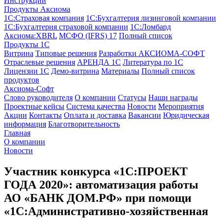
Инструкции
Продукты Аксиома
1С:Страховая компания
1С:Бухгалтерия лизинговой компании
1С:Бухгалтерия страховой компании
1С:Ломбард
Аксиома:XBRL
МСФО (IFRS) 17
Полный список
Продукты 1С
Витрина
Типовые решения
Разработки
АКСИОМА-СОФТ
Отраслевые решения
АРЕНДА 1С
Литература по 1С
Лицензии 1C
Демо-витрина
Материалы
Полный список
продуктов
Аксиома-Софт
Слово руководителя
О компании
Статусы
Наши награды
Проектные кейсы
Система качества
Новости
Мероприятия
Акции
Контакты
Оплата и доставка
Вакансии
Юридическая
информация
Благотворительность
Главная
О компании
Новости
Участник конкурса «1С:ПРОЕКТ
ГОДА 2020»: автоматизация работы
АО «БАНК ДОМ.РФ» при помощи
«1С:Административно-хозяйственная