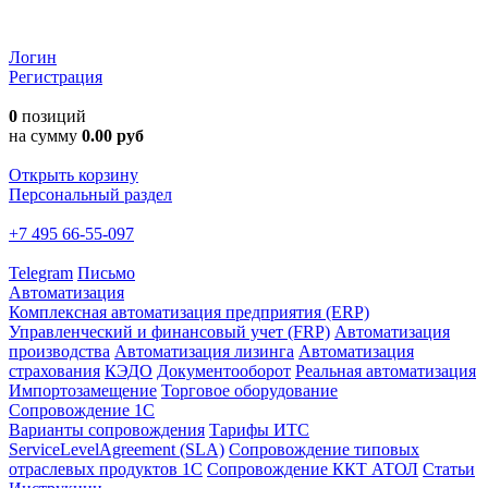
Логин
Регистрация
0
позиций
на сумму
0.00 руб
Открыть корзину
Персональный раздел
+7 495 66-55-097
Telegram
Письмо
Автоматизация
Комплексная автоматизация предприятия (ERP)
Управленческий и финансовый учет (FRP)
Автоматизация
производства
Автоматизация лизинга
Автоматизация
страхования
КЭДО
Документооборот
Реальная автоматизация
Импортозамещение
Торговое оборудование
Сопровождение 1С
Варианты сопровождения
Тарифы ИТС
ServiceLevelAgreement (SLA)
Сопровождение типовых
отраслевых продуктов 1С
Сопровождение ККТ АТОЛ
Статьи