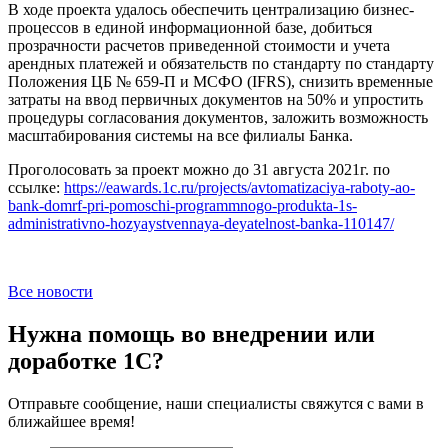
В ходе проекта удалось обеспечить централизацию бизнес-
процессов в единой информационной базе, добиться
прозрачности расчетов приведенной стоимости и учета
арендных платежей и обязательств по стандарту по стандарту
Положения ЦБ № 659-П и МСФО (IFRS), снизить временные
затраты на ввод первичных документов на 50% и упростить
процедуры согласования документов, заложить возможность
масштабирования системы на все филиалы Банка.
Проголосовать за проект можно до 31 августа 2021г. по
ссылке:
https://eawards.1c.ru/projects/avtomatizaciya-raboty-ao-
bank-domrf-pri-pomoschi-programmnogo-produkta-1s-
administrativno-hozyaystvennaya-deyatelnost-banka-110147/
Все новости
Нужна помощь во внедрении или
доработке 1С?
Отправьте сообщение, наши специалисты свяжутся с вами в
ближайшее время!