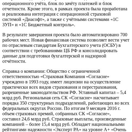
операционного учёта, блок по зачёту платежей и блок
отчетности. Кроме этого, в рамках проекта была проработана
и реализована интеграция с операционной страховой
системой «Диасофт», а также с учётными системами «1С
ЗУП» и «1С Бюджетный контроль».
В результате завершения проекта было автоматизировано 700
рабочих мест. Новая финансовая система позволяет вести учет
по отраслевым стандартам Бухгалтерского учета (ОСБУ) в
соответствии с требованиями ЦБ РФ и консолидировать
данные для подготовки бухгалтерской и надзорной
отчётности.
Справка о компании: Общество с ограниченной
ответственностью «Страховая Компания «Согласие»
учреждено в 1993 году, имеет лицензии на осуществление
практически всех видов страхования и перестрахования,
разрешенные законодательством РФ. Уставный капитал – 5,4
млрд руб. Региональная сеть СК «Согласие» насчитывает
порядка 350 структурных подразделений, работающих во всех
федеральных округах России. По итогам 9 месяцев 2016 г.
объем страховых премий, собранных СК «Согласие»,
составил 24,6 млрд руб. Страховые выплаты, произведенные
компанией – более 15,4 млрд руб. Обладает национальными
рейтингами надежности «Эксперт РА» на уровне А+ «Очень