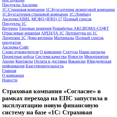
Инструкции
Продукты Аксиома
1С:Страховая компания
1С:Бухгалтерия лизинговой компании
1С:Бухгалтерия страховой компании
1С:Ломбард
Аксиома:XBRL
МСФО (IFRS) 17
Полный список
Продукты 1С
Витрина
Типовые решения
Разработки
АКСИОМА-СОФТ
Отраслевые решения
АРЕНДА 1С
Литература по 1С
Лицензии 1C
Демо-витрина
Материалы
Полный список
продуктов
Аксиома-Софт
Слово руководителя
О компании
Статусы
Наши награды
Проектные кейсы
Система качества
Новости
Мероприятия
Акции
Контакты
Оплата и доставка
Вакансии
Юридическая
информация
Благотворительность
Главная
О компании
Новости
Страховая компания «Согласие» в
рамках перехода на ЕПС запустила в
эксплуатацию новую финансовую
систему на базе «1С: Страховая