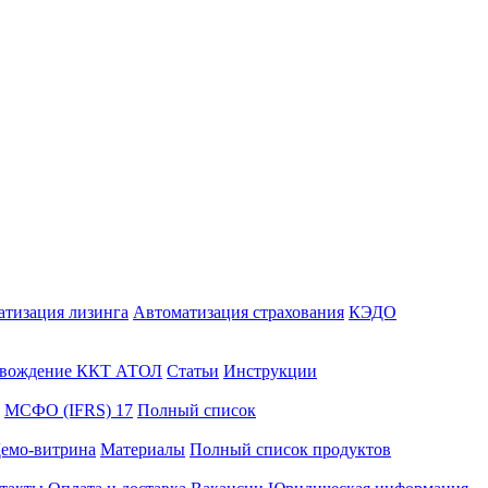
атизация лизинга
Автоматизация страхования
КЭДО
вождение ККТ АТОЛ
Статьи
Инструкции
МСФО (IFRS) 17
Полный список
емо-витрина
Материалы
Полный список продуктов