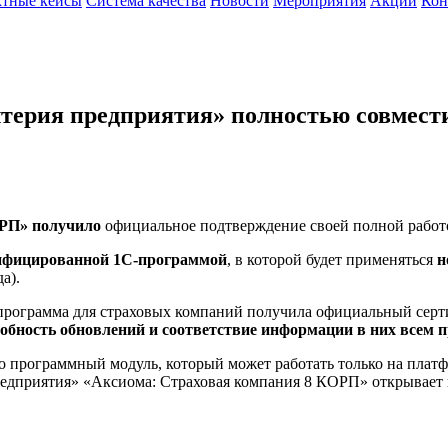
тные кейсы
Система качества
Новости
Мероприятия
Акции
Кон
терия предприятия» полностью совмест
ОРП» получило
официальное подтверждение своей полной работо
ифицированной 1С-программой
, в которой будет применяться
н
а).
а программа для страховых компаний получила официальный серт
собность обновлений и соответствие информации в них всем
 программный модуль, который может работать только на платфо
предприятия» «Аксиома: Страховая компания 8 КОРП» открывает