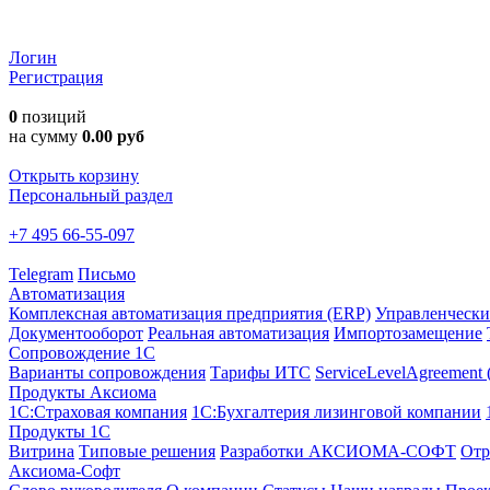
Логин
Регистрация
0
позиций
на сумму
0.00 руб
Открыть корзину
Персональный раздел
+7 495 66-55-097
Telegram
Письмо
Автоматизация
Комплексная автоматизация предприятия (ERP)
Управленчески
Документооборот
Реальная автоматизация
Импортозамещение
Сопровождение 1С
Варианты сопровождения
Тарифы ИТС
ServiceLevelAgreement
Продукты Аксиома
1С:Страховая компания
1С:Бухгалтерия лизинговой компании
Продукты 1С
Витрина
Типовые решения
Разработки
АКСИОМА-СОФТ
Отр
Аксиома-Софт