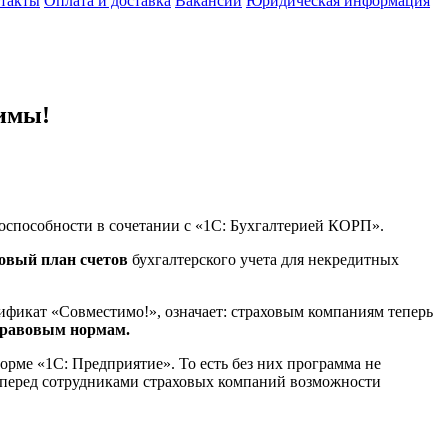
такты
Оплата и доставка
Вакансии
Юридическая информация
имы!
способности в сочетании с «1С: Бухгалтерией КОРП».
овый план счетов
бухгалтерского учета для некредитных
ификат «Совместимо!», означает: страховым компаниям теперь
 правовым нормам.
рме «1С: Предприятие». То есть без них программа не
 перед сотрудниками страховых компаний возможности