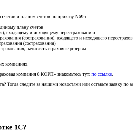
 счетов и планом счетов по приказу N69н
единому плану счетов
ия), входящему и исходящему перестрахованию
рахования (сострахования), входящего и исходящего перестрахо
трахования (сострахования)
страхования, начислять страховые резервы
вых компаниях.
аховая компания 8 КОРП» знакомьтесь тут:
по ссылке
.
а? Тогда следите за нашими новостями или оставьте заявку по а
отке 1С?