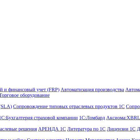
й и финансовый учет (FRP)
Автоматизация производства
Автом
Торговое оборудование
 (SLA)
Сопровождение типовых отраслевых продуктов 1С
Сопро
1С:Бухгалтерия страховой компании
1С:Ломбард
Аксиома:XBRL
аслевые решения
АРЕНДА 1С
Литература по 1С
Лицензии 1C
Д